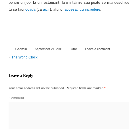
pentru un job, la un restaurant, la o intalnire sau poate se mai deschide
tu sa faci
coada
(ca
aici
), atunci
accesati cu incredere
.
Gabitelu
September 21, 2011
Utile
Leave a comment
«
The World Clock
Leave a Reply
Your email address will not be published.
Required fields are marked
*
Comment