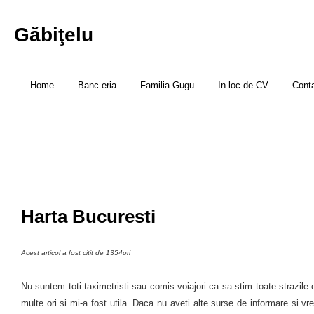
Găbiţelu
Home
Banc eria
Familia Gugu
In loc de CV
Cont
Harta Bucuresti
Acest articol a fost citit de 1354ori
Nu suntem toti taximetristi sau comis voiajori ca sa stim toate strazile c
multe ori si mi-a fost utila. Daca nu aveti alte surse de informare si vreti