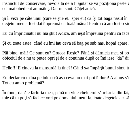
instinctul de conservare, nevoia ta de a fi ajutat se va poziţiona peste
cel mai obedient animăluţ. Dar nu sunt. Căţel adică.
Şi îl vezi pe câte unul (care se ştie el.. sper eu) că îşi tot bagă nasu
degetul meu a fost dat împreună cu toată mâna! Pentru că am fost o si
Eu cu împricinatul nu mă ştiu! Adică, am ieşit împreună pentru că fa
Şi cu toate astea, când eu îmi iau ceva să bag pe sub nas, hopa! apare şi
Păi bine, măi! Ce sunt eu? Crucea Roşie? Până şi dârnicia mea şi pole
obiceiul de a nu te putea opri şi de a continua după ce îmi iese “da” di
Hello!!! E cineva la mansardă la tine?! Când s-a împărţit bunul simţ, tu
Eu declar cu mâna pe inima că asa ceva nu mai pot îndura! A ajuns să îm
Tot eu am o problemă?
În fond, dacă e farfuria mea, până nu vine chelnerul să mi-o ia din faţă
mie că tu poţi să faci ce vrei pe domeniul meu! Ia, toate degetele ac