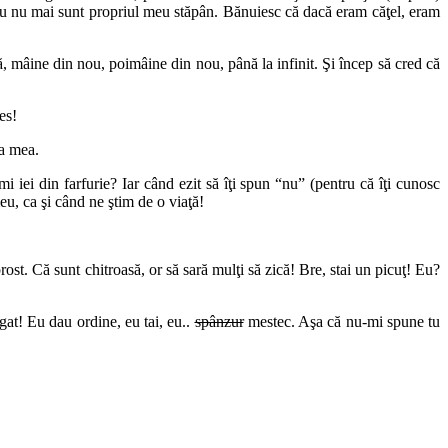
iar eu nu mai sunt propriul meu stăpân. Bănuiesc că dacă eram căţel, eram
tă, mâine din nou, poimâine din nou, până la infinit. Şi încep să cred că
es!
ia mea.
iei din farfurie? Iar când ezit să îţi spun “nu” (pentru că îţi cunosc
eu, ca şi când ne ştim de o viaţă!
st. Că sunt chitroasă, or să sară mulţi să zică! Bre, stai un picuţ! Eu?
gat! Eu dau ordine, eu tai, eu..
spânzur
mestec. Aşa că nu-mi spune tu