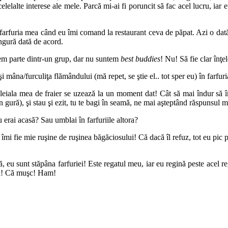
 celelalte interese ale mele. Parcă mi-ai fi poruncit să fac acel lucru, 
l în farfuria mea când eu îmi comand la restaurant ceva de păpat. Azi o da
ngură dată de acord.
cem parte dintr-un grup, dar nu suntem
best buddies
! Nu! Să fie clar înţel
 mâna/furculiţa flămândului (mă repet, se ştie el.. tot sper eu) în farfur
iala mea de fraier se uzează la un moment dat! Cât să mai îndur să îmi 
n gură), şi stau şi ezit, tu te bagi în seamă, ne mai aşteptând răspunsul m
 erai acasă? Sau umblai în farfuriile altora?
i fie mie ruşine de ruşinea băgăciosului! Că dacă îl refuz, tot eu pic pro
, eu sunt stăpâna farfuriei! Este regatul meu, iar eu regină peste acel re
asă! Că muşc! Ham!