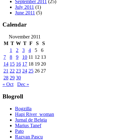
September 2011
(25)
July 2011
(1)
June 2011
(5)
Calendar
November 2011
M
T
W
T
F
S
S
1
2
3
4
5
6
7
8
9
10
11
12
13
14
15
16
17
18
19
20
21
22
23
24
25
26
27
28
29
30
« Oct
Dec »
Blogroll
Bogzilla
Hapi River_woman
Jurnal de Belgia
Marius Tanef
Pato
Razvan Pascu