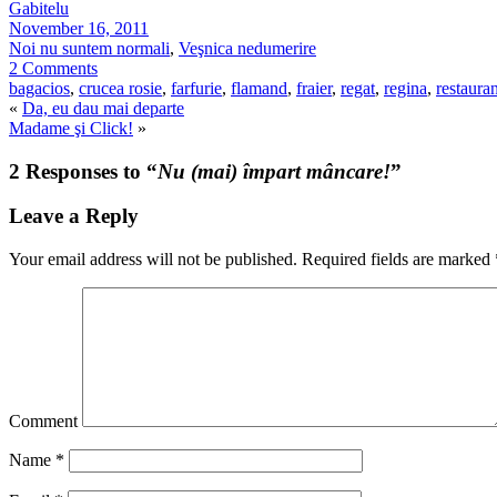
Gabitelu
November 16, 2011
Noi nu suntem normali
,
Veşnica nedumerire
2 Comments
bagacios
,
crucea rosie
,
farfurie
,
flamand
,
fraier
,
regat
,
regina
,
restauran
«
Da, eu dau mai departe
Madame şi Click!
»
2 Responses to “
Nu (mai) împart mâncare!
”
Leave a Reply
Your email address will not be published.
Required fields are marked
Comment
Name
*