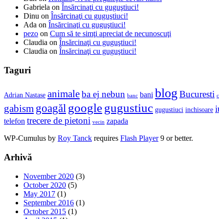
Gabriela
on
Însărcinaţi cu guguştiuci!
Dinu
on
Însărcinaţi cu guguştiuci!
Ada
on
Însărcinaţi cu guguştiuci!
pezo
on
Cum să te simţi apreciat de necunoscuţi
Claudia
on
Însărcinaţi cu guguştiuci!
Claudia
on
Însărcinaţi cu guguştiuci!
Taguri
blog
animale
ba ej nebun
Bucuresti
bani
Adrian Nastase
banc
c
google
gugustiuc
goagăl
gabism
i
gugustiuci
inchisoare
trecere de pietoni
telefon
zapada
vecin
WP-Cumulus by
Roy Tanck
requires
Flash Player
9 or better.
Arhivă
November 2020
(3)
October 2020
(5)
May 2017
(1)
September 2016
(1)
October 2015
(1)