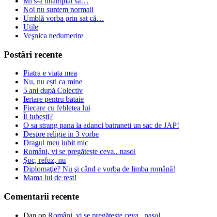
Mi s-a intamplat sa…
Noi nu suntem normali
Umblă vorba prin sat că…
Utile
Veşnica nedumerire
Postări recente
Piatra e viata mea
Nu, nu ești ca mine
5 ani după Colectiv
Iertare pentru bataie
Fiecare cu feblețea lui
Îl iubești?
O sa strang pana la adanci batraneti un sac de JAP!
Despre religie in 3 vorbe
Dragul meu iubit mic
Români, vi se pregăteşte ceva.. nasol
Șoc, refuz, nu
Diplomaţie? Nu şi când e vorba de limba română!
Mama lui de rest!
Comentarii recente
Dan
on
Români, vi se pregăteşte ceva.. nasol