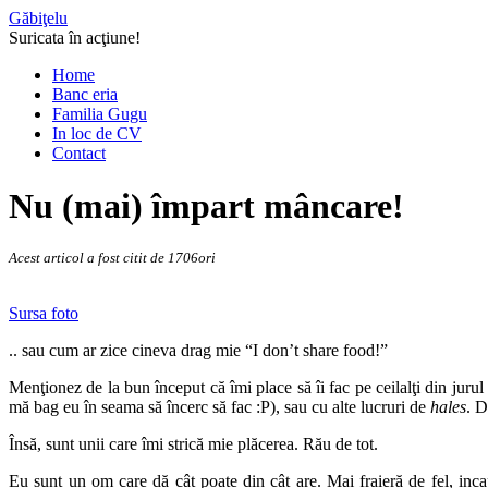
Găbiţelu
Suricata în acţiune!
Home
Banc eria
Familia Gugu
In loc de CV
Contact
Nu (mai) împart mâncare!
Acest articol a fost citit de 1706ori
Sursa foto
.. sau cum ar zice cineva drag mie “I don’t share food!”
Menţionez de la bun început că îmi place să îi fac pe ceilalţi din juru
mă bag eu în seama să încerc să fac :P), sau cu alte lucruri de
hales
. D
Însă, sunt unii care îmi strică mie plăcerea. Rău de tot.
Eu sunt un om care dă cât poate din cât are. Mai fraieră de fel, inca