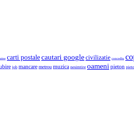
co
cautari google
carti postale
civilizatie
aine
concediu
oameni
ubire
mancare
muzica
pieton
metrou
job
nesimtire
pieto