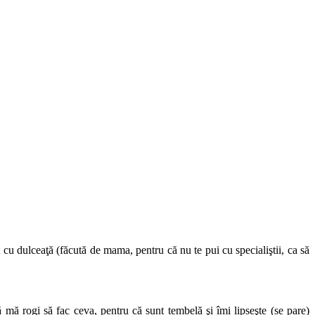
 cu dulceaţă (făcută de mama, pentru că nu te pui cu specialiştii, ca să
 mă rogi să fac ceva, pentru că sunt tembelă şi îmi lipseşte (se pare)