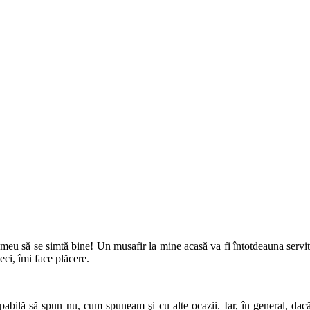
l meu să se simtă bine! Un musafir la mine acasă va fi întotdeauna servit
eci, îmi face plăcere.
pabilă să spun nu, cum spuneam şi cu alte ocazii. Iar, în general, dacă