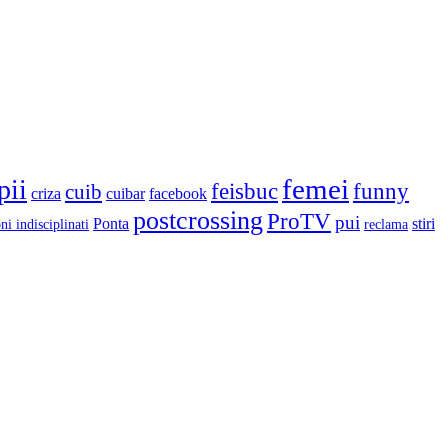
femei
pii
feisbuc
funny
cuib
criza
cuibar
facebook
postcrossing
ProTV
pui
Ponta
stiri
ni indisciplinati
reclama