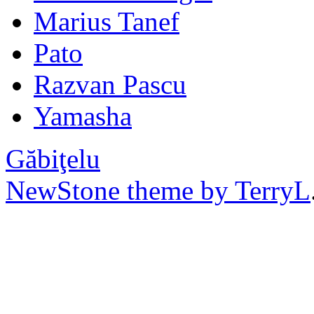
Marius Tanef
Pato
Razvan Pascu
Yamasha
Găbiţelu
NewStone theme by TerryL