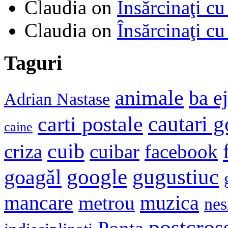
Claudia
on
Însărcinaţi cu
Claudia
on
Însărcinaţi cu
Taguri
animale
ba e
Adrian Nastase
cautari 
carti postale
caine
cuib
criza
cuibar
facebook
google
gugustiuc
goagăl
mancare
muzica
metrou
nes
postcros