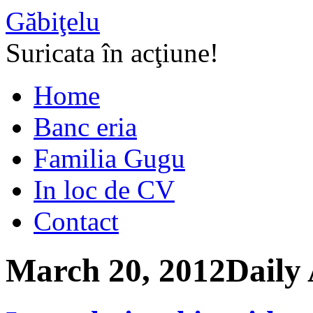
Găbiţelu
Suricata în acţiune!
Home
Banc eria
Familia Gugu
In loc de CV
Contact
March 20, 2012
Daily