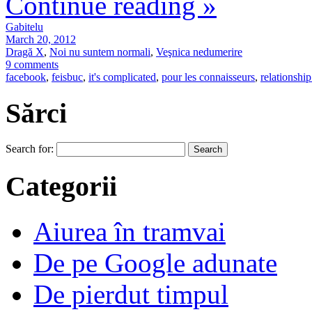
Continue reading
»
Gabitelu
March 20, 2012
Dragă X
,
Noi nu suntem normali
,
Veşnica nedumerire
9 comments
facebook
,
feisbuc
,
it's complicated
,
pour les connaisseurs
,
relationship
Sărci
Search for:
Categorii
Aiurea în tramvai
De pe Google adunate
De pierdut timpul