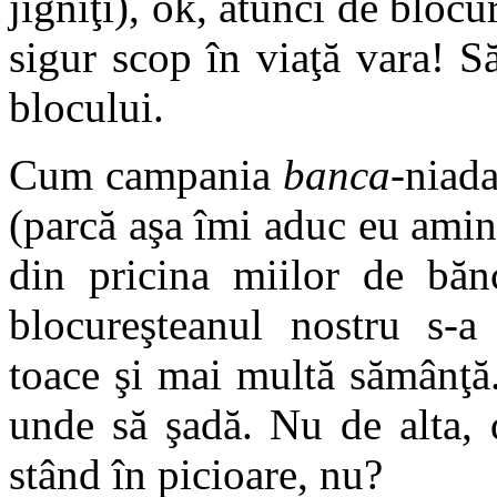
jigniţi), ok, atunci de blocu
sigur scop în viaţă vara! S
blocului.
Cum campania
banca
-niada
(parcă aşa îmi aduc eu amint
din pricina miilor de băn
blocureşteanul nostru s-a 
toace şi mai multă sămânţă
unde să şadă. Nu de alta, 
stând în picioare, nu?