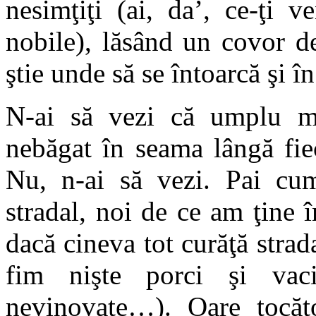
nesimţiţi (ai, da’, ce-ţi v
nobile), lăsând un covor d
ştie unde să se întoarcă şi î
N-ai să vezi că umplu m
nebăgat în seama lângă fie
Nu, n-ai să vezi. Pai cu
stradal, noi de ce am ţine 
dacă cineva tot curăţă strad
fim nişte porci şi vaci
nevinovate…). Oare tocăto