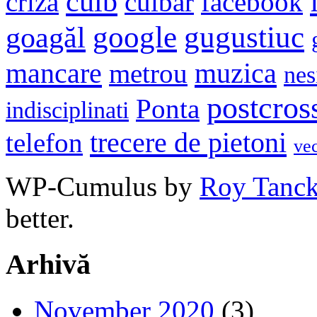
cuib
criza
cuibar
facebook
google
gugustiuc
goagăl
mancare
muzica
metrou
nes
postcros
Ponta
indisciplinati
trecere de pietoni
telefon
ve
WP-Cumulus by
Roy Tanc
better.
Arhivă
November 2020
(3)