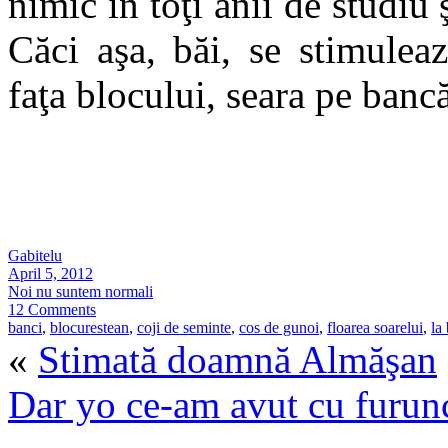
nimic în toţi anii de studiu
Căci aşa, băi, se stimule
faţa blocului, seara pe bancă
Gabitelu
April 5, 2012
Noi nu suntem normali
12 Comments
banci
,
blocurestean
,
coji de seminte
,
cos de gunoi
,
floarea soarelui
,
la
«
Stimată doamnă Almăşan
Dar yo ce-am avut cu furunc