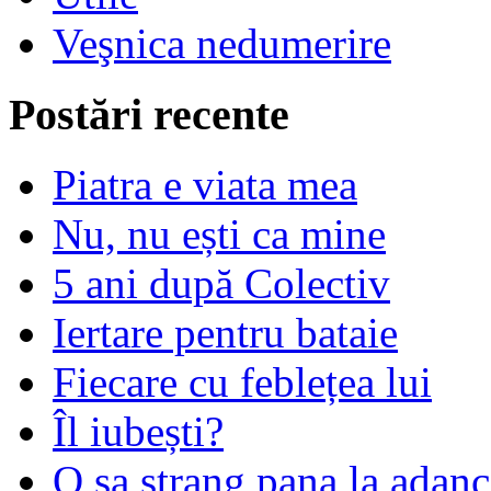
Veşnica nedumerire
Postări recente
Piatra e viata mea
Nu, nu ești ca mine
5 ani după Colectiv
Iertare pentru bataie
Fiecare cu feblețea lui
Îl iubești?
O sa strang pana la adanc