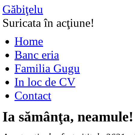
Găbiţelu
Suricata în acţiune!
Home
Banc eria
Familia Gugu
In loc de CV
Contact
Ia sămânţa, neamule!