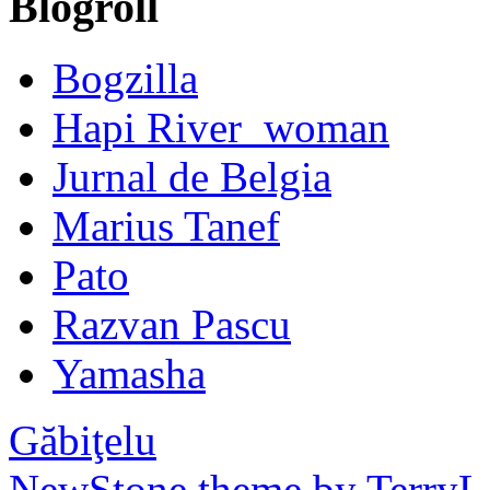
Blogroll
Bogzilla
Hapi River_woman
Jurnal de Belgia
Marius Tanef
Pato
Razvan Pascu
Yamasha
Găbiţelu
NewStone theme by TerryL