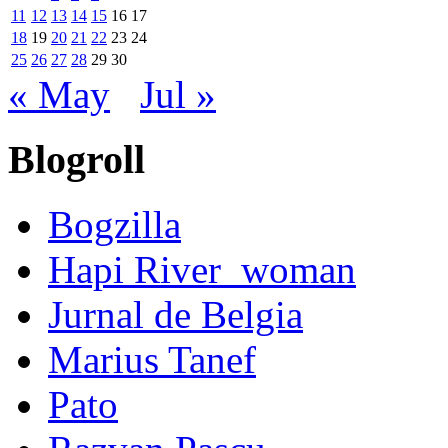
11
12
13
14
15
16
17
18
19
20
21
22
23
24
25
26
27
28
29
30
« May
Jul »
Blogroll
Bogzilla
Hapi River_woman
Jurnal de Belgia
Marius Tanef
Pato