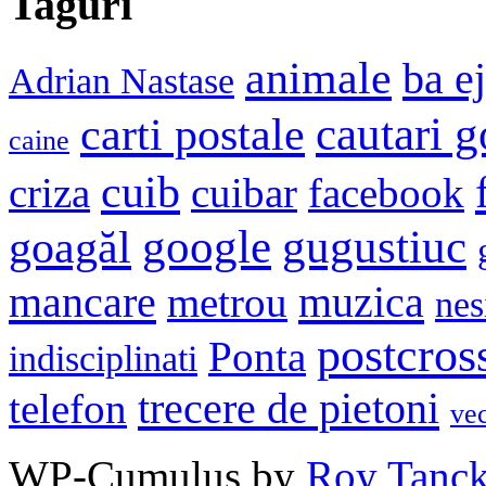
Taguri
animale
ba e
Adrian Nastase
cautari 
carti postale
caine
cuib
criza
cuibar
facebook
google
gugustiuc
goagăl
mancare
muzica
metrou
nes
postcros
Ponta
indisciplinati
trecere de pietoni
telefon
ve
WP-Cumulus by
Roy Tanc