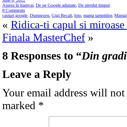
June 6, 2012
Aiurea în tramvai
,
De pe Google adunate
,
De pierdut timpul
8 Comments
cautari google
,
Dumnezeu
,
Gigi Becali
,
loto
,
mama tampitilor
,
Mamai
«
Ridica-ti capul si miroase 
Finala MasterChef
»
8 Responses to “
Din grad
Leave a Reply
Your email address will not
marked
*