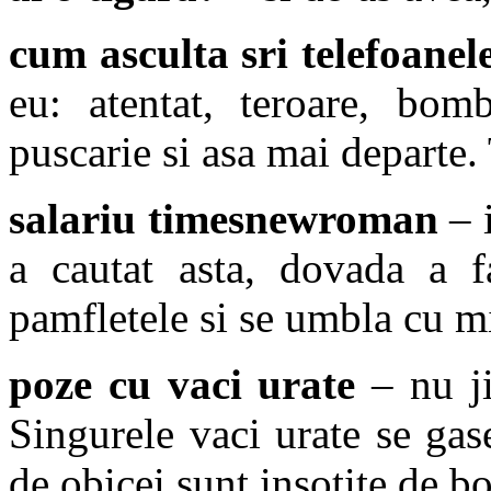
cum asculta sri telefoanel
eu: atentat, teroare, bomb
puscarie si asa mai departe. 
salariu timesnewroman
– 
a cautat asta, dovada a 
pamfletele si se umbla cu mi
poze cu vaci urate
– nu ji
Singurele vaci urate se gas
de obicei sunt insotite de bo