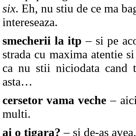
six
. Eh, nu stiu de ce ma ba
intereseaza.
smecherii la itp
– si pe aco
strada cu maxima atentie si 
ca nu stii niciodata cand 
asta…
cersetor vama veche
– aici
multi.
ai o tigara?
– si de-as avea,