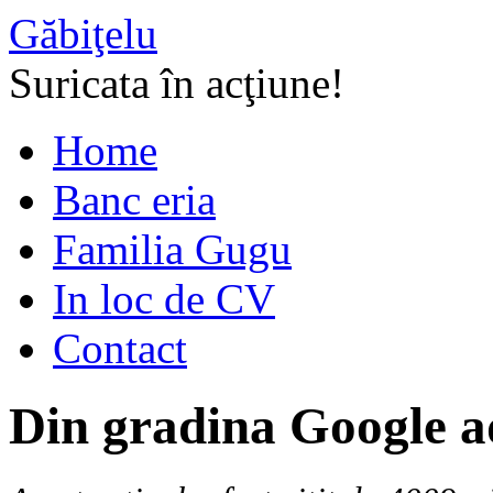
Găbiţelu
Suricata în acţiune!
Home
Banc eria
Familia Gugu
In loc de CV
Contact
Din gradina Google a