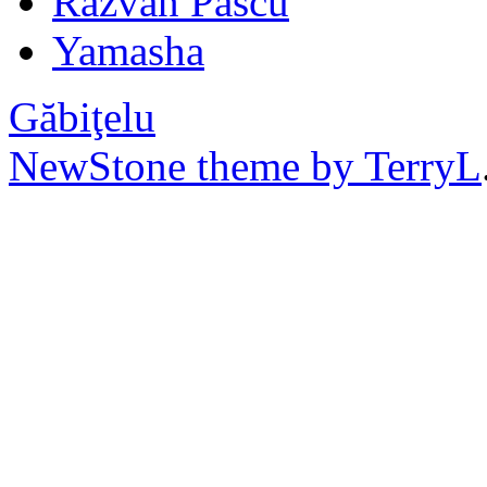
Razvan Pascu
Yamasha
Găbiţelu
NewStone theme by TerryL