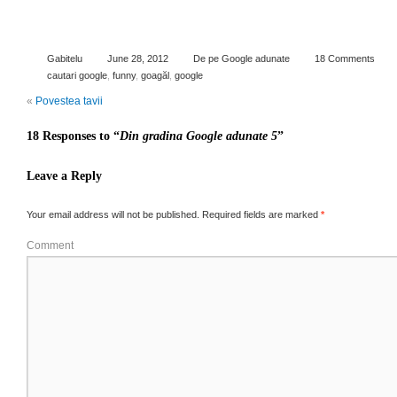
Gabitelu
June 28, 2012
De pe Google adunate
18 Comments
cautari google
,
funny
,
goagăl
,
google
«
Povestea tavii
18 Responses to “
Din gradina Google adunate 5
”
Leave a Reply
Your email address will not be published.
Required fields are marked
*
Comment