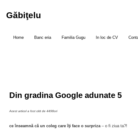
Găbiţelu
Home
Banc eria
Familia Gugu
In loc de CV
Cont
Din gradina Google adunate 5
Acest articol a fost citit de 4498ori
ce înseamnă că un coleg care îţi face o surpriza
– o fi ziua ta?!