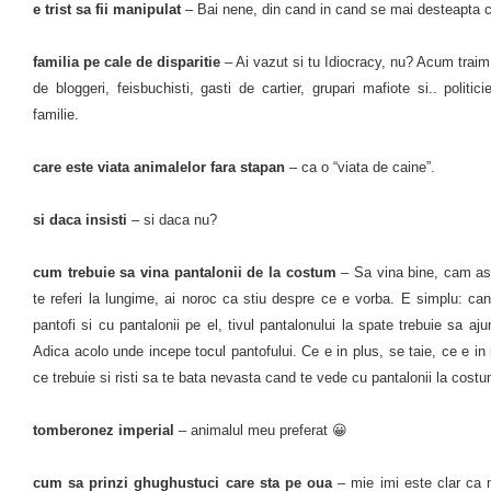
e trist sa fii manipulat
– Bai nene, din cand in cand se mai desteapta c
familia pe cale de disparitie
– Ai vazut si tu Idiocracy, nu? Acum traim i
de bloggeri, feisbuchisti, gasti de cartier, grupari mafiote si.. polit
familie.
care este viata animalelor fara stapan
– ca o “viata de caine”.
si daca insisti
– si daca nu?
cum trebuie sa vina pantalonii de la costum
– Sa vina bine, cam ast
te referi la lungime, ai noroc ca stiu despre ce e vorba. E simplu: can
pantofi si cu pantalonii pe el, tivul pantalonului la spate trebuie sa ajung
Adica acolo unde incepe tocul pantofului. Ce e in plus, se taie, ce e
ce trebuie si risti sa te bata nevasta cand te vede cu pantalonii la costum
tomberonez imperial
– animalul meu preferat 😀
cum sa prinzi ghughustuci care sta pe oua
– mie imi este clar ca n