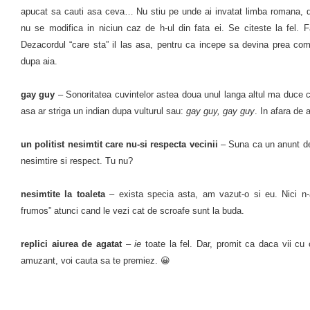
apucat sa cauti asa ceva… Nu stiu pe unde ai invatat limba romana, da
nu se modifica in niciun caz de h-ul din fata ei. Se citeste la fel. Fa
Dezacordul “care sta” il las asa, pentru ca incepe sa devina prea com
dupa aia.
gay guy
– Sonoritatea cuvintelor astea doua unul langa altul ma duce cu
asa ar striga un indian dupa vulturul sau:
gay guy, gay guy
. In afara de 
un politist nesimtit care nu-si respecta vecinii
– Suna ca un anunt de 
nesimtire si respect. Tu nu?
nesimtite la toaleta
– exista specia asta, am vazut-o si eu. Nici n-
frumos” atunci cand le vezi cat de scroafe sunt la buda.
replici aiurea de agatat
–
ie
toate la fel. Dar, promit ca daca vii cu 
amuzant, voi cauta sa te premiez. 😀