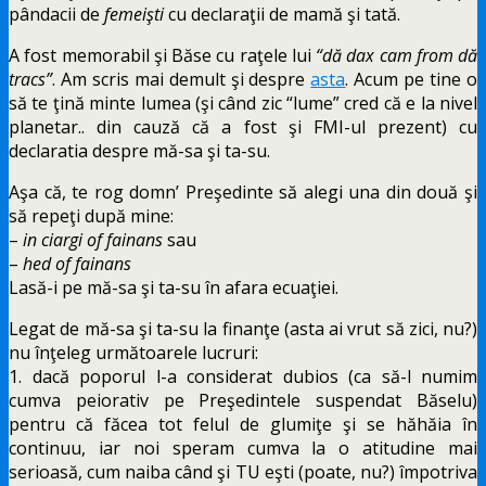
pândacii de
femeişti
cu declaraţii de mamă şi tată.
A fost memorabil şi Băse cu raţele lui
“dă dax cam from dă
tracs”
. Am scris mai demult şi despre
asta
. Acum pe tine o
să te ţină minte lumea (şi când zic “lume” cred că e la nivel
planetar.. din cauză că a fost şi FMI-ul prezent) cu
declaratia despre mă-sa şi ta-su.
Aşa că, te rog domn’ Preşedinte să alegi una din două şi
să repeţi după mine:
–
in ciargi of fainans
sau
–
hed of fainans
Lasă-i pe mă-sa şi ta-su în afara ecuaţiei.
Legat de mă-sa şi ta-su la finanţe (asta ai vrut să zici, nu?)
nu înţeleg următoarele lucruri:
1. dacă poporul l-a considerat dubios (ca să-l numim
cumva peiorativ pe Preşedintele suspendat Băselu)
pentru că făcea tot felul de glumiţe şi se hăhăia în
continuu, iar noi speram cumva la o atitudine mai
serioasă, cum naiba când şi TU eşti (poate, nu?) împotriva