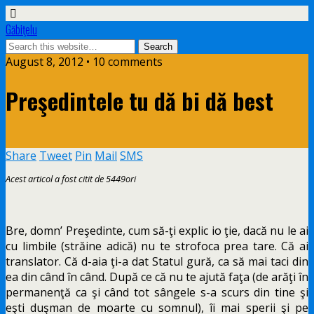
Găbiţelu
August 8, 2012 • 10 comments
Preşedintele tu dă bi dă best
Share
Tweet
Pin
Mail
SMS
Acest articol a fost citit de 5449ori
Bre, domn’ Preşedinte, cum să-ţi explic io ţie, dacă nu le ai
cu limbile (străine adică) nu te strofoca prea tare. Că ai
translator. Că d-aia ţi-a dat Statul gură, ca să mai taci din
ea din când în când. După ce că nu te ajută faţa (de arăţi în
permanenţă ca şi când tot sângele s-a scurs din tine şi
eşti duşman de moarte cu somnul), îi mai sperii şi pe