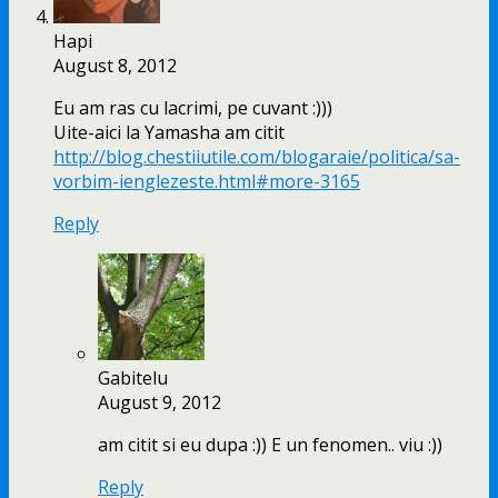
Hapi
August 8, 2012
Eu am ras cu lacrimi, pe cuvant :)))
Uite-aici la Yamasha am citit
http://blog.chestiiutile.com/blogaraie/politica/sa-
vorbim-ienglezeste.html#more-3165
Reply
Gabitelu
August 9, 2012
am citit si eu dupa :)) E un fenomen.. viu :))
Reply