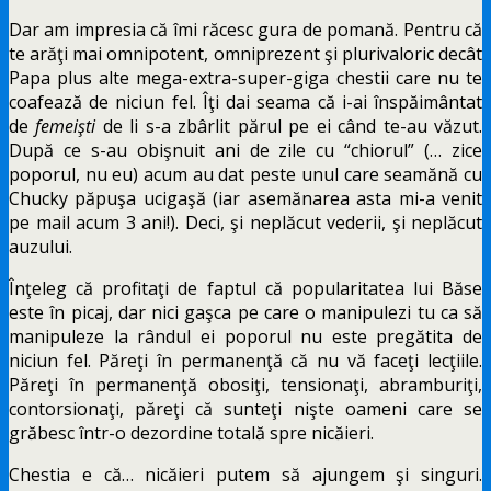
Dar am impresia că îmi răcesc gura de pomană. Pentru că
te arăţi mai omnipotent, omniprezent şi plurivaloric decât
Papa plus alte mega-extra-super-giga chestii care nu te
coafează de niciun fel. Îţi dai seama că i-ai înspăimântat
de
femeişti
de li s-a zbârlit părul pe ei când te-au văzut.
După ce s-au obişnuit ani de zile cu “chiorul” (… zice
poporul, nu eu) acum au dat peste unul care seamănă cu
Chucky păpuşa ucigaşă (iar asemănarea asta mi-a venit
pe mail acum 3 ani!). Deci, şi neplăcut vederii, şi neplăcut
auzului.
Înţeleg că profitaţi de faptul că popularitatea lui Băse
este în picaj, dar nici gaşca pe care o manipulezi tu ca să
manipuleze la rândul ei poporul nu este pregătita de
niciun fel. Păreţi în permanenţă că nu vă faceţi lecţiile.
Păreţi în permanenţă obosiţi, tensionaţi, abramburiţi,
contorsionaţi, păreţi că sunteţi nişte oameni care se
grăbesc într-o dezordine totală spre nicăieri.
Chestia e că… nicăieri putem să ajungem şi singuri.