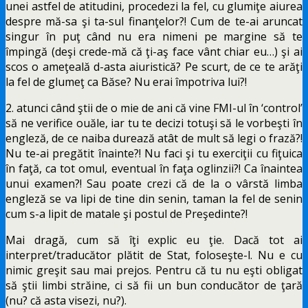
unei astfel de atitudini, procedezi la fel, cu glumiţe aiurea
despre mă-sa şi ta-sul finanţelor?! Cum de te-ai aruncat
singur în puţ când nu era nimeni pe margine să te
împingă (deşi crede-mă că ţi-aş face vânt chiar eu…) şi ai
scos o ameţeală d-asta aiuristică? Pe scurt, de ce te arăţi
la fel de glumeţ ca Băse? Nu erai împotriva lui?!
2. atunci când ştii de o mie de ani că vine FMI-ul în ‘control’
să ne verifice ouăle, iar tu te decizi totuşi să le vorbeşti în
engleză, de ce naiba durează atât de mult să legi o frază?!
Nu te-ai pregătit înainte?! Nu faci şi tu exerciţii cu fiţuica
în faţă, ca tot omul, eventual în faţa oglinzii?! Ca înaintea
unui examen?! Sau poate crezi că de la o vârstă limba
engleză se va lipi de tine din senin, taman la fel de senin
cum s-a lipit de matale şi postul de Preşedinte?!
Mai dragă, cum să îţi explic eu ţie. Dacă tot ai
interpret/traducător plătit de Stat, foloseşte-l. Nu e cu
nimic greşit sau mai prejos. Pentru că tu nu eşti obligat
să ştii limbi străine, ci să fii un bun conducător de ţară
(nu? că asta visezi, nu?).