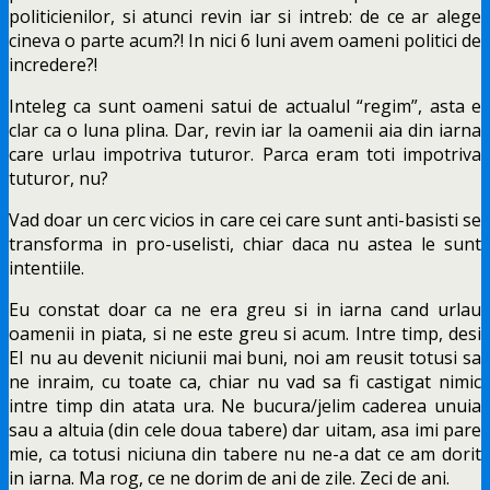
politicienilor, si atunci revin iar si intreb: de ce ar alege
cineva o parte acum?! In nici 6 luni avem oameni politici de
incredere?!
Inteleg ca sunt oameni satui de actualul “regim”, asta e
clar ca o luna plina. Dar, revin iar la oamenii aia din iarna
care urlau impotriva tuturor. Parca eram toti impotriva
tuturor, nu?
Vad doar un cerc vicios in care cei care sunt anti-basisti se
transforma in pro-uselisti, chiar daca nu astea le sunt
intentiile.
Eu constat doar ca ne era greu si in iarna cand urlau
oamenii in piata, si ne este greu si acum. Intre timp, desi
EI nu au devenit niciunii mai buni, noi am reusit totusi sa
ne inraim, cu toate ca, chiar nu vad sa fi castigat nimic
intre timp din atata ura. Ne bucura/jelim caderea unuia
sau a altuia (din cele doua tabere) dar uitam, asa imi pare
mie, ca totusi niciuna din tabere nu ne-a dat ce am dorit
in iarna. Ma rog, ce ne dorim de ani de zile. Zeci de ani.