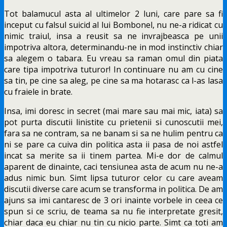
Tot balamucul asta al ultimelor 2 luni, care pare sa fi
inceput cu falsul suicid al lui Bombonel, nu ne-a ridicat cu
nimic traiul, insa a reusit sa ne invrajbeasca pe unii
impotriva altora, determinandu-ne in mod instinctiv chiar
sa alegem o tabara. Eu vreau sa raman omul din piata
care tipa impotriva tuturor! In continuare nu am cu cine
sa tin, pe cine sa aleg, pe cine sa ma hotarasc ca l-as lasa
cu fraiele in brate.
Insa, imi doresc in secret (mai mare sau mai mic, iata) sa
pot purta discutii linistite cu prietenii si cunoscutii mei,
fara sa ne contram, sa ne banam si sa ne hulim pentru ca
ni se pare ca cuiva din politica asta ii pasa de noi astfel
incat sa merite sa ii tinem partea. Mi-e dor de calmul
aparent de dinainte, caci tensiunea asta de acum nu ne-a
adus nimic bun. Simt lipsa tuturor celor cu care aveam
discutii diverse care acum se transforma in politica. De am
ajuns sa imi cantaresc de 3 ori inainte vorbele in ceea ce
spun si ce scriu, de teama sa nu fie interpretate gresit,
chiar daca eu chiar nu tin cu nicio parte. Simt ca toti am