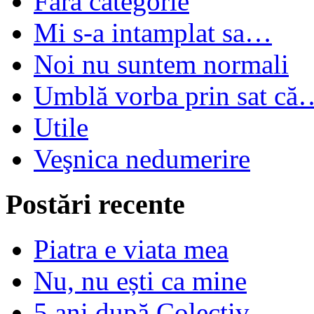
Fără categorie
Mi s-a intamplat sa…
Noi nu suntem normali
Umblă vorba prin sat că
Utile
Veşnica nedumerire
Postări recente
Piatra e viata mea
Nu, nu ești ca mine
5 ani după Colectiv