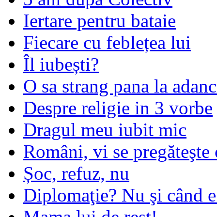
Iertare pentru bataie
Fiecare cu feblețea lui
Îl iubești?
O sa strang pana la adanc
Despre religie in 3 vorbe
Dragul meu iubit mic
Români, vi se pregăteşte 
Șoc, refuz, nu
Diplomaţie? Nu şi când 
Mama lui de rest!