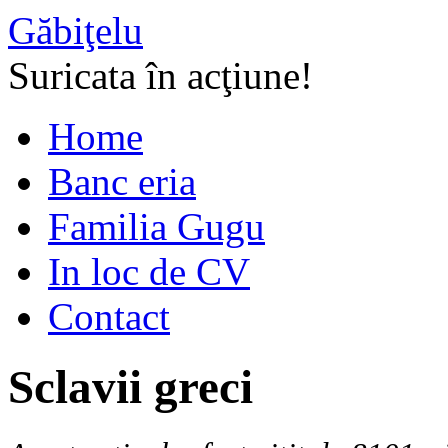
Găbiţelu
Suricata în acţiune!
Home
Banc eria
Familia Gugu
In loc de CV
Contact
Sclavii greci