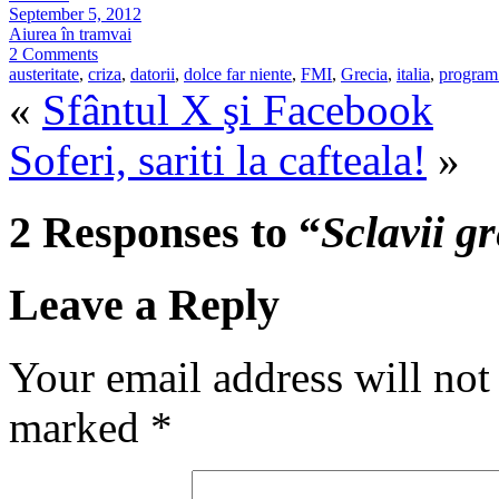
September 5, 2012
Aiurea în tramvai
2 Comments
austeritate
,
criza
,
datorii
,
dolce far niente
,
FMI
,
Grecia
,
italia
,
program
«
Sfântul X şi Facebook
Soferi, sariti la cafteala!
»
2 Responses to “
Sclavii gr
Leave a Reply
Your email address will not
marked
*