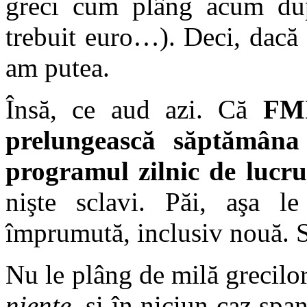
greci cum plâng acum du
trebuit euro…). Deci, dacă 
am putea.
Însă, ce aud azi. Că
FMI
prelungească săptămâna
programul zilnic de lucru
nişte sclavi. Păi, aşa le
împrumută, inclusiv nouă. Să
Nu le plâng de milă grecilor,
niente
, şi în niciun caz span