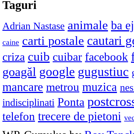
Taguri
animale
ba e
Adrian Nastase
cautari 
carti postale
caine
cuib
criza
cuibar
facebook
google
gugustiuc
goagăl
mancare
muzica
metrou
nes
postcros
Ponta
indisciplinati
trecere de pietoni
telefon
ve