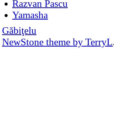
Razvan Pascu
Yamasha
Găbiţelu
NewStone theme by TerryL