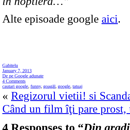
in noptiera…”
Alte episoade google
aici
.
Gabitelu
January 7, 2013
De pe Google adunate
4 Comments
cautari google
,
funny
,
goagăl
,
google
,
tatuaj
«
Regizorul vietii! si Scand
Când un film îţi pare prost, 
4 Responses to “
Din gradi