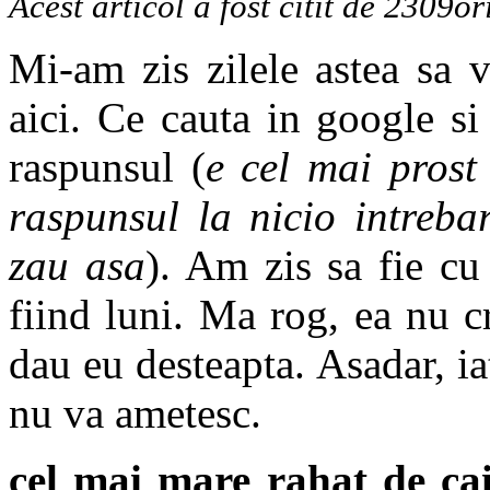
Acest articol a fost citit de 2309or
Mi-am zis zilele astea sa 
aici. Ce cauta in google s
raspunsul (
e cel mai prost
raspunsul la nicio intreba
zau asa
). Am zis sa fie c
fiind luni. Ma rog, ea nu c
dau eu desteapta. Asadar, ia
nu va ametesc.
cel mai mare rahat de ca