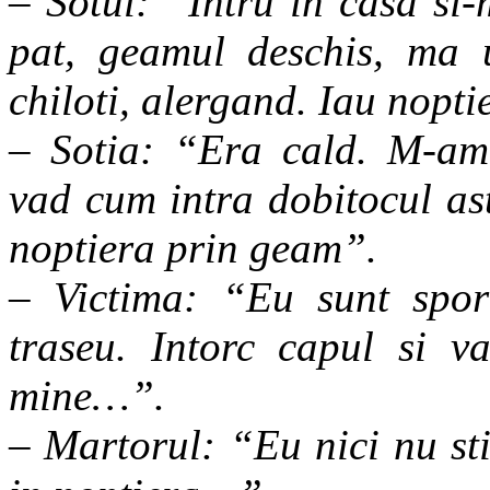
– Sotul: “Intru in casa si
pat, geamul deschis, ma 
chiloti, alergand. Iau nopti
– Sotia: “Era cald. M-am
vad cum intra dobitocul as
noptiera prin geam”.
– Victima: “Eu sunt sport
traseu. Intorc capul si 
mine…”.
– Martorul: “Eu nici nu stiu