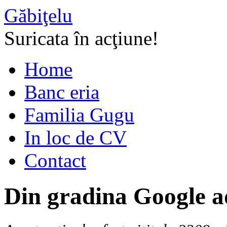
Găbiţelu
Suricata în acţiune!
Home
Banc eria
Familia Gugu
In loc de CV
Contact
Din gradina Google a