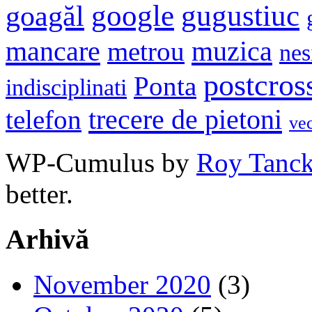
google
gugustiuc
goagăl
mancare
muzica
metrou
nes
postcros
Ponta
indisciplinati
trecere de pietoni
telefon
ve
WP-Cumulus by
Roy Tanc
better.
Arhivă
November 2020
(3)