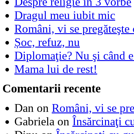
Despre religie in 3 vorbe
Dragul meu iubit mic
Români, vi se pregăteşte 
Șoc, refuz, nu
Diplomaţie? Nu şi când 
Mama lui de rest!
Comentarii recente
Dan
on
Români, vi se pre
Gabriela
on
Însărcinaţi c