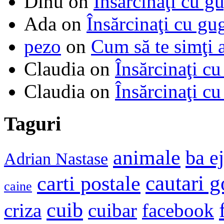
Dinu
on
Însărcinaţi cu g
Ada
on
Însărcinaţi cu gu
pezo
on
Cum să te simţi 
Claudia
on
Însărcinaţi cu
Claudia
on
Însărcinaţi cu
Taguri
animale
ba e
Adrian Nastase
cautari 
carti postale
caine
cuib
criza
cuibar
facebook