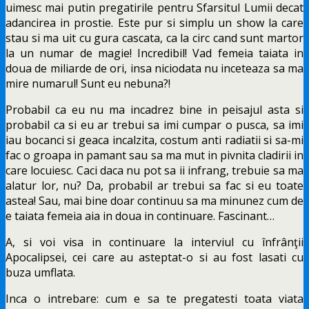
uimesc mai putin pregatirile pentru Sfarsitul Lumii decat
adancirea in prostie. Este pur si simplu un show la care
stau si ma uit cu gura cascata, ca la circ cand sunt martor
la un numar de magie! Incredibil! Vad femeia taiata in
doua de miliarde de ori, insa niciodata nu inceteaza sa ma
mire numarul! Sunt eu nebuna?!
Probabil ca eu nu ma incadrez bine in peisajul asta si
probabil ca si eu ar trebui sa imi cumpar o pusca, sa imi
iau bocanci si geaca incalzita, costum anti radiatii si sa-mi
fac o groapa in pamant sau sa ma mut in pivnita cladirii in
care locuiesc. Caci daca nu pot sa ii infrang, trebuie sa ma
alatur lor, nu? Da, probabil ar trebui sa fac si eu toate
astea! Sau, mai bine doar continuu sa ma minunez cum de
e taiata femeia aia in doua in continuare. Fascinant…
A, si voi visa in continuare la interviul cu înfrânţii
Apocalipsei, cei care au asteptat-o si au fost lasati cu
buza umflata.
Inca o intrebare: cum e sa te pregatesti toata viata