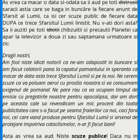
As vrea ca macar o data si-odata sa ii aud pe toti
distrusii
saracii astia care se baga in buncăre la fiecare anunt de
Sfarsit al Lumii, ca isi cer scuze public de fiecare data
DUPA ce trece Sfarsitul Lumii linistit. Nu v-ati dori asta?
Sa ii auziti pe toti
idiotii
chibzuitii si precautii Planetei ca
apar la televizor a doua zi sau saptamana urmatoare si
zic:
Dragii nostri,
Am fost niste idioti notorii ca ne-am adapostit in buncare si
am facut calatorii pana la capatul pamantului in speranta ca
macar de data asta trece Sfarsitul Lumii si pe la noi. Ne cerem
scuze ca va poluam aerul cu prostia noastra si va consumam
oxigenul de pomana! Ne pare rau ca va ocupam timpul de
emisie cu pregatirile noastre pentru apocalipsa, dar am dori
pe aceasta cale sa revendicam un mic procent din toata
publicitatea care s-a facut pe seama fraierilor ca noi, caci fara
noi, cei care vand produse pentru Sfarsitul Lumii si arsenal de
protejare impotriva cataclismelor, n-ar fi facut bani!
Asta as vrea sa aud. Niste
scuze publice
! Daca nu in