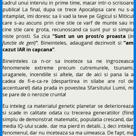
cadrul unui interviu in prime time, macar intr-o scrisoare
publica! La final, dupa ce trece Apocalipsa care nu s-a
intamplat, imi doresc sa ii vad la teve pe Gigicul si Miticul
care s-au ascuns prin cine stie ce varf de munte sau in
cine stie care grota, recunoscand ca sunt pur si simplu
niste prosti. Sa zica
“Sunt un un prost/o proasta
(
in
functie de gen
)
“
. Bineinteles, adaugand dezinvolt si
“am
cazut IAR in capcana”
.
Bineinteles ca n-or sa inceteze sa ne ingrozeasca
fenomenele extreme precum cutremurele, tsunami,
uraganele, incendiile si altele, dar de aici si pana la a
cadea de fi-e-ca-re (despartirea in silabe are rol de
accentuare!) data prada in povestea Sfarsitului Lumii, mi
se pare de o nerozie crunta!
Eu inteleg ca materialul genetic planetar se deterioreaza
si scade in calitate odata cu trecerea generatiilor (fiind
simplu de demonstrat matematic, populatia crescand, dar
media IQ-ului scade.. dar ma pierd in detalii…), deci inteleg
fenomenul, dar nu inceteaza sa ma uimeasca. De fapt, ma