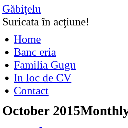
Găbiţelu
Suricata în acţiune!
Home
Banc eria
Familia Gugu
In loc de CV
Contact
October 2015
Monthly