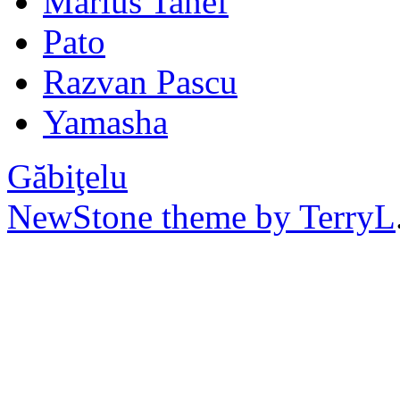
Marius Tanef
Pato
Razvan Pascu
Yamasha
Găbiţelu
NewStone theme by TerryL