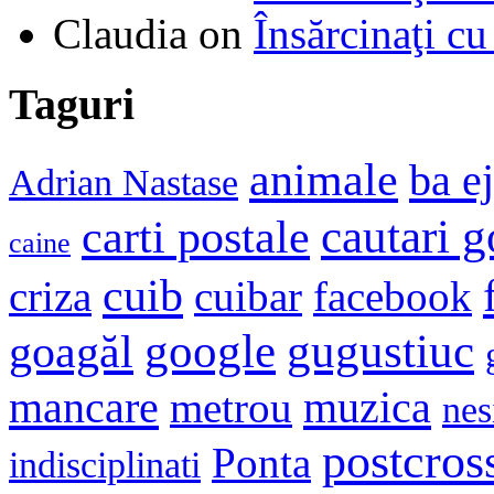
Claudia
on
Însărcinaţi cu
Taguri
animale
ba e
Adrian Nastase
cautari 
carti postale
caine
cuib
criza
cuibar
facebook
google
gugustiuc
goagăl
mancare
muzica
metrou
nes
postcros
Ponta
indisciplinati