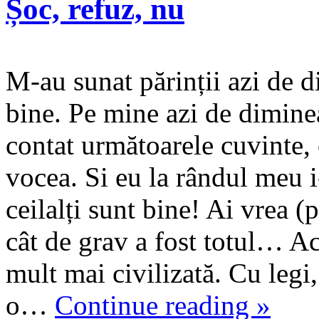
Șoc, refuz, nu
M-au sunat părinții azi de 
bine. Pe mine azi de dimineaț
contat următoarele cuvinte, 
vocea. Si eu la rândul meu i-
ceilalți sunt bine! Ai vrea (p
cât de grav a fost totul… A
mult mai civilizată. Cu legi,
o…
Continue reading
»