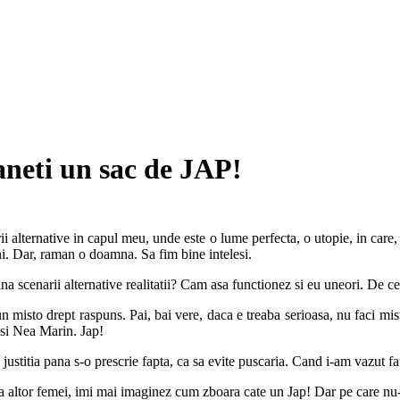
aneti un sac de JAP!
i alternative in capul meu, unde este o lume perfecta, o utopie, in care, e
i. Dar, raman o doamna. Sa fim bine intelesi.
na scenarii alternative realitatii? Cam asa functionez si eu uneori. De ce
s un misto drept raspuns. Pai, bai vere, daca e treaba serioasa, nu faci
 si Nea Marin. Jap!
justitia pana s-o prescrie fapta, ca sa evite puscaria. Cand i-am vazut f
a altor femei, imi mai imaginez cum zboara cate un Jap! Dar pe care nu-l 