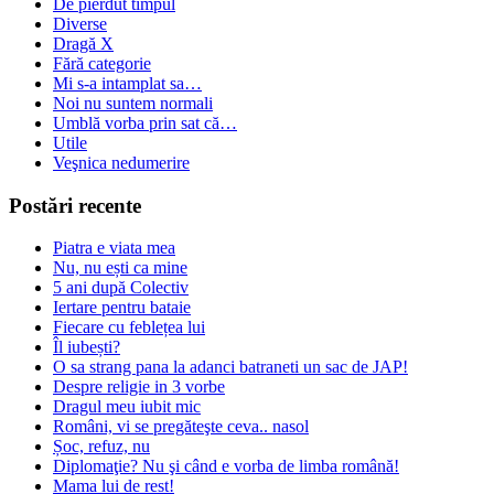
De pierdut timpul
Diverse
Dragă X
Fără categorie
Mi s-a intamplat sa…
Noi nu suntem normali
Umblă vorba prin sat că…
Utile
Veşnica nedumerire
Postări recente
Piatra e viata mea
Nu, nu ești ca mine
5 ani după Colectiv
Iertare pentru bataie
Fiecare cu feblețea lui
Îl iubești?
O sa strang pana la adanci batraneti un sac de JAP!
Despre religie in 3 vorbe
Dragul meu iubit mic
Români, vi se pregăteşte ceva.. nasol
Șoc, refuz, nu
Diplomaţie? Nu şi când e vorba de limba română!
Mama lui de rest!