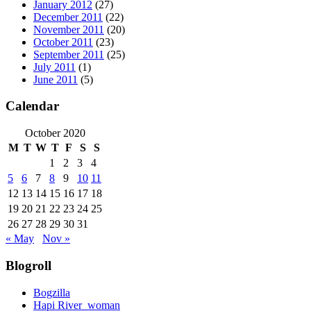
January 2012
(27)
December 2011
(22)
November 2011
(20)
October 2011
(23)
September 2011
(25)
July 2011
(1)
June 2011
(5)
Calendar
October 2020
M
T
W
T
F
S
S
1
2
3
4
5
6
7
8
9
10
11
12
13
14
15
16
17
18
19
20
21
22
23
24
25
26
27
28
29
30
31
« May
Nov »
Blogroll
Bogzilla
Hapi River_woman