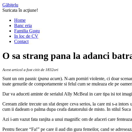
Găbiţelu
Suricata în acţiune!
Home
Banc eria
Familia Gugu
In loc de CV
Contact
O sa strang pana la adanci batr
Acest articol a fost citit de 1832ori
Sunt un om pasnic (
pana acum
). N-am porniri violente, ci doar scenari
toate genurile de comportamente si felul cum se muleaza ele pe oamen
Dar va aduceti aminte de serialul Ally McBeal in care tipa isi tot imagi
Ceream zilele trecute un sfat despre ceva serios, la care mi s-a intor
cum ii dadeam o palma dupa ceafa datatorului de misto. In stilul Suca
Azi i-am vazut fata ranjita a unui magnific om de afaceri care fenteaza 
Pentru fiecare “Fa!” pe care il aud din gura femeilor, cand se adreseaz