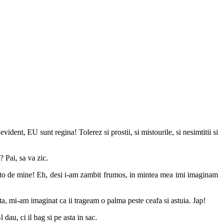
vident, EU sunt regina! Tolerez si prostii, si mistourile, si nesimtitii si
? Pai, sa va zic.
 misto de mine! Eh, desi i-am zambit frumos, in mintea mea imi imaginam
ata, mi-am imaginat ca ii trageam o palma peste ceafa si astuia. Jap!
dau, ci il bag si pe asta in sac.