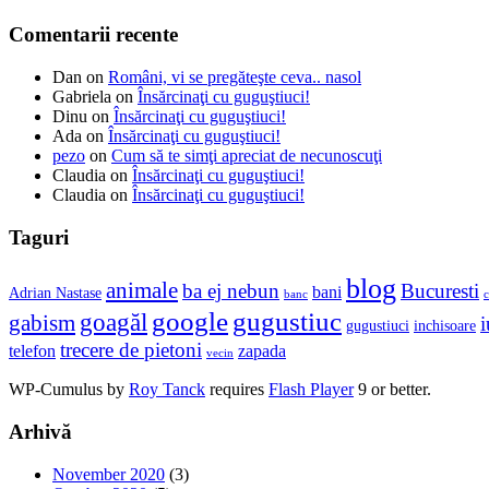
Comentarii recente
Dan
on
Români, vi se pregăteşte ceva.. nasol
Gabriela
on
Însărcinaţi cu guguştiuci!
Dinu
on
Însărcinaţi cu guguştiuci!
Ada
on
Însărcinaţi cu guguştiuci!
pezo
on
Cum să te simţi apreciat de necunoscuţi
Claudia
on
Însărcinaţi cu guguştiuci!
Claudia
on
Însărcinaţi cu guguştiuci!
Taguri
blog
animale
ba ej nebun
Bucuresti
bani
Adrian Nastase
banc
c
google
gugustiuc
goagăl
gabism
i
gugustiuci
inchisoare
trecere de pietoni
telefon
zapada
vecin
WP-Cumulus by
Roy Tanck
requires
Flash Player
9 or better.
Arhivă
November 2020
(3)