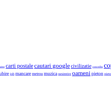
co
cautari google
carti postale
civilizatie
aine
concediu
oameni
ubire
mancare
muzica
pieton
metrou
job
nesimtire
pieto