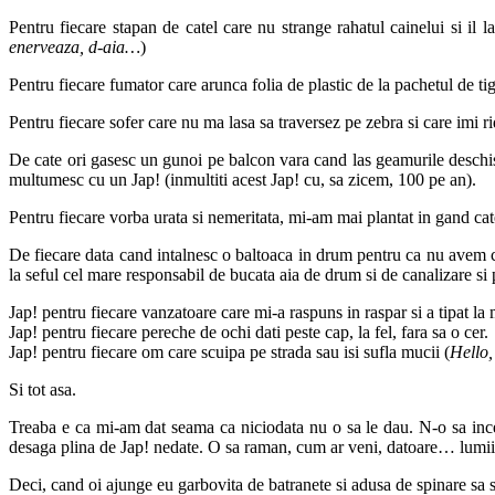
Pentru fiecare stapan de catel care nu strange rahatul cainelui si il 
enerveaza, d-aia…
)
Pentru fiecare fumator care arunca folia de plastic de la pachetul de ti
Pentru fiecare sofer care nu ma lasa sa traversez pe zebra si care imi 
De cate ori gasesc un gunoi pe balcon vara cand las geamurile deschise (d
multumesc cu un Jap! (inmultiti acest Jap! cu, sa zicem, 100 pe an).
Pentru fiecare vorba urata si nemeritata, mi-am mai plantat in gand ca
De fiecare data cand intalnesc o baltoaca in drum pentru ca nu avem 
la seful cel mare responsabil de bucata aia de drum si de canalizare si pl
Jap! pentru fiecare vanzatoare care mi-a raspuns in raspar si a tipat l
Jap! pentru fiecare pereche de ochi dati peste cap, la fel, fara sa o cer.
Jap! pentru fiecare om care scuipa pe strada sau isi sufla mucii (
Hello,
Si tot asa.
Treaba e ca mi-am dat seama ca niciodata nu o sa le dau. N-o sa incep
desaga plina de Jap! nedate. O sa raman, cum ar veni, datoare… lumii!
Deci, cand oi ajunge eu garbovita de batranete si adusa de spinare sa sti