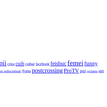
femei
pii
feisbuc
funny
cuib
criza
cuibar
facebook
postcrossing
ProTV
pui
Ponta
stiri
ni indisciplinati
reclama