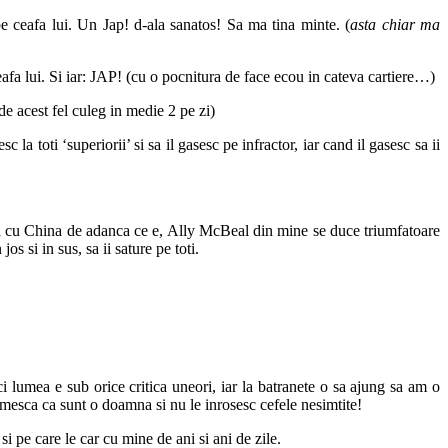
 pe ceafa lui. Un Jap! d-ala sanatos! Sa ma tina minte. (
asta chiar ma
eafa lui. Si iar: JAP! (cu o pocnitura de face ecou in cateva cartiere…)
e acest fel culeg in medie 2 pe zi)
a toti ‘superiorii’ si sa il gasesc pe infractor, iar cand il gasesc sa ii
na cu China de adanca ce e, Ally McBeal din mine se duce triumfatoare
s si in sus, sa ii sature pe toti.
 lumea e sub orice critica uneori, iar la batranete o sa ajung sa am o
mesca ca sunt o doamna si nu le inrosesc cefele nesimtite!
i pe care le car cu mine de ani si ani de zile.