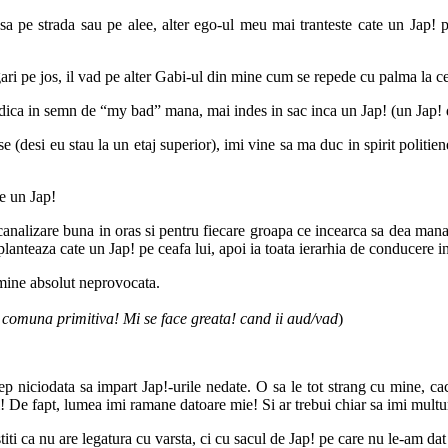
lasa pe strada sau pe alee, alter ego-ul meu mai tranteste cate un Jap!
gari pe jos, il vad pe alter Gabi-ul din mine cum se repede cu palma la c
ridica in semn de “my bad” mana, mai indes in sac inca un Jap! (un Jap! d
esi eu stau la un etaj superior), imi vine sa ma duc in spirit politienesc l
te un Jap!
canalizare buna in oras si pentru fiecare groapa ce incearca sa dea ma
anteaza cate un Jap! pe ceafa lui, apoi ia toata ierarhia de conducere in jo
a mine absolut neprovocata.
 comuna primitiva! Mi se face greata! cand ii aud/vad
)
 niciodata sa impart Jap!-urile nedate. O sa le tot strang cu mine, caci
 De fapt, lumea imi ramane datoare mie! Si ar trebui chiar sa imi multu
ti ca nu are legatura cu varsta, ci cu sacul de Jap! pe care nu le-am dat s