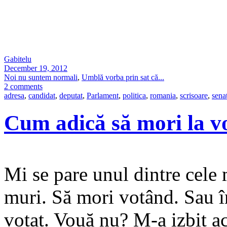
Gabitelu
December 19, 2012
Noi nu suntem normali
,
Umblă vorba prin sat că...
2 comments
adresa
,
candidat
,
deputat
,
Parlament
,
politica
,
romania
,
scrisoare
,
sena
Cum adică să mori la v
Mi se pare unul dintre cele 
muri. Să mori votând. Sau î
votat. Vouă nu? M-a izbit ac