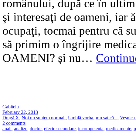
românului, după ce în ultim
şi interesaţi de oameni, iar 
ocupaţi, tocmai pentru că su
să primim o îngrijire medica
OAMENI? şi nu…
Continu
Gabitelu
February 22, 2013
Dragă X
,
Noi nu suntem normali
,
Umblă vorba prin sat că...
,
Veşnica
2 comments
anali
,
analize
,
doctor
,
efecte secundare
,
incompetenta
,
medicamente
,
m