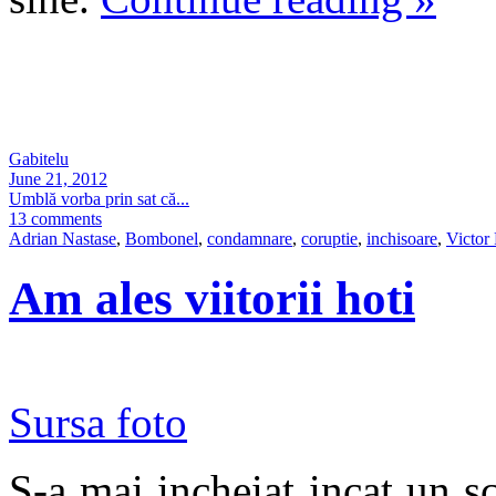
Gabitelu
June 21, 2012
Umblă vorba prin sat că...
13 comments
Adrian Nastase
,
Bombonel
,
condamnare
,
coruptie
,
inchisoare
,
Victor
Am ales viitorii hoti
Sursa foto
S-a mai incheiat incat un sc