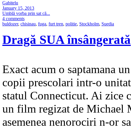
Gabitelu
January 15, 2013
Umblă vorba prin sat că...
4 comments
buldozer
,
chisinau
,
fuga
,
furt tren
,
politie
,
Stockholm
,
Suedia
Dragă SUA însângerată
Exact acum o saptamana un
copii prescolari intr-o uni
statul Connecticut. Ai zice
un film regizat de Michael 
asemenea nenorociri n-or sa