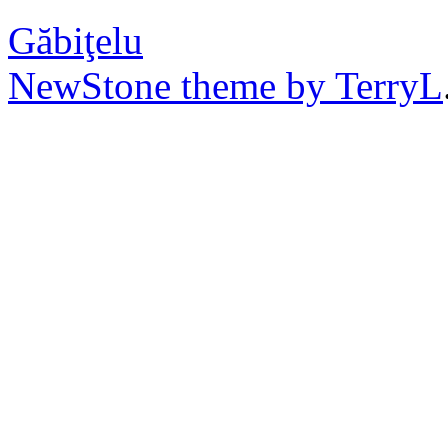
Găbiţelu
NewStone theme by TerryL