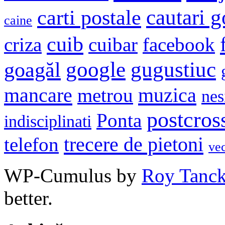
cautari 
carti postale
caine
cuib
criza
cuibar
facebook
google
gugustiuc
goagăl
mancare
muzica
metrou
nes
postcros
Ponta
indisciplinati
trecere de pietoni
telefon
ve
WP-Cumulus by
Roy Tanc
better.