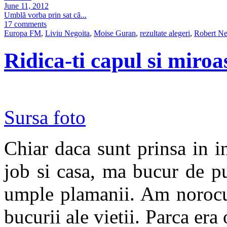
June 11, 2012
Umblă vorba prin sat că...
17 comments
Europa FM
,
Liviu Negoita
,
Moise Guran
,
rezultate alegeri
,
Robert Ne
Ridica-ti capul si miroa
Sursa foto
Chiar daca sunt prinsa in in
job si casa, ma bucur de pu
umple plamanii. Am norocul
bucurii ale vietii. Parca era