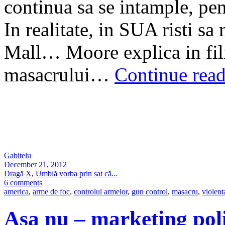
continua sa se intample, pent
In realitate, in SUA risti sa
Mall… Moore explica in fi
masacrului…
Continue rea
Gabitelu
December 21, 2012
Dragă X
,
Umblă vorba prin sat că...
6 comments
america
,
arme de foc
,
controlul armelor
,
gun control
,
masacru
,
violent
Asa nu – marketing poli