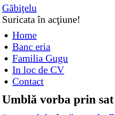
Găbiţelu
Suricata în acţiune!
Home
Banc eria
Familia Gugu
In loc de CV
Contact
Umblă vorba prin sa