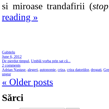
si miroase trandafirii (
stop
reading
»
Gabitelu
June 6, 2012
De pierdut timpul
,
Umblă vorba prin sat că...
2 comments
Adrian Nastase
,
alegeri
,
autonomie
,
criza
,
criza datoriilor
,
drogati
,
Gre
ungur
«
Older posts
Sărci