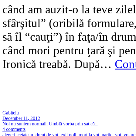
când am auzit-o la teve zile
sfârşitul” (oribilă formulare
să îl “cauţi”) în faţa/în dru
când mori pentru ţară şi pen
Ironică treabă. După…
Con
Gabitelu
December 11, 2012
Noi nu suntem normali
,
Umblă vorba prin sat că...
4 comments
alegeri
,
cetatean
,
drept de vot
,
exit poll
,
mort la vot
,
partid
,
vot
,
votare