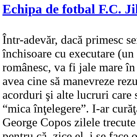
Echipa de fotbal F.C. Ji
Într-adevăr, dacă primesc s
închisoare cu executare (un f
românesc, va fi jale mare î
avea cine să manevreze rezul
acorduri şi alte lucruri care
“mica înţelegere”. I-ar cură
George Copos zilele trecute
pentru că, zice el, i se face