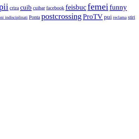
femei
pii
feisbuc
funny
cuib
criza
cuibar
facebook
postcrossing
ProTV
pui
Ponta
stiri
ni indisciplinati
reclama