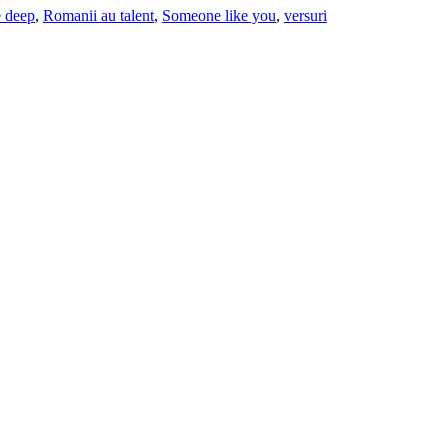
e deep
,
Romanii au talent
,
Someone like you
,
versuri