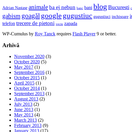
blog
animale
ba ej nebun
Bucuresti
bani
Adrian Nastase
banc
c
google
gugustiuc
goagăl
gabism
i
gugustiuci
inchisoare
trecere de pietoni
telefon
zapada
vecin
WP-Cumulus by
Roy Tanck
requires
Flash Player
9 or better.
Arhivă
November 2020
(3)
October 2020
(5)
May 2017
(1)
September 2016
(1)
October 2015
(1)
April 2015
(1)
October 2014
(1)
September 2013
(1)
August 2013
(2)
July 2013
(2)
June 2013
(1)
May 2013
(4)
March 2013
(2)
February 2013
(9)
January 2013
(17)