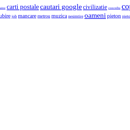
co
cautari google
carti postale
civilizatie
aine
concediu
oameni
ubire
mancare
muzica
pieton
metrou
job
nesimtire
pieto