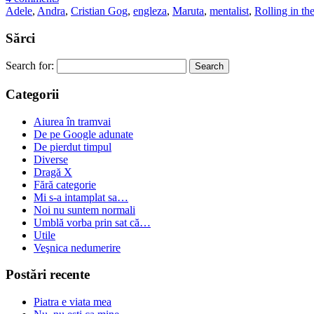
Adele
,
Andra
,
Cristian Gog
,
engleza
,
Maruta
,
mentalist
,
Rolling in th
Sărci
Search for:
Categorii
Aiurea în tramvai
De pe Google adunate
De pierdut timpul
Diverse
Dragă X
Fără categorie
Mi s-a intamplat sa…
Noi nu suntem normali
Umblă vorba prin sat că…
Utile
Veşnica nedumerire
Postări recente
Piatra e viata mea