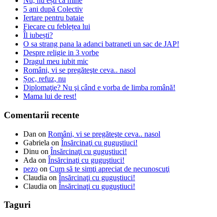
Nu, nu ești ca mine
5 ani după Colectiv
Iertare pentru bataie
Fiecare cu feblețea lui
Îl iubești?
O sa strang pana la adanci batraneti un sac de JAP!
Despre religie in 3 vorbe
Dragul meu iubit mic
Români, vi se pregăteşte ceva.. nasol
Șoc, refuz, nu
Diplomaţie? Nu şi când e vorba de limba română!
Mama lui de rest!
Comentarii recente
Dan
on
Români, vi se pregăteşte ceva.. nasol
Gabriela
on
Însărcinaţi cu guguştiuci!
Dinu
on
Însărcinaţi cu guguştiuci!
Ada
on
Însărcinaţi cu guguştiuci!
pezo
on
Cum să te simţi apreciat de necunoscuţi
Claudia
on
Însărcinaţi cu guguştiuci!
Claudia
on
Însărcinaţi cu guguştiuci!
Taguri