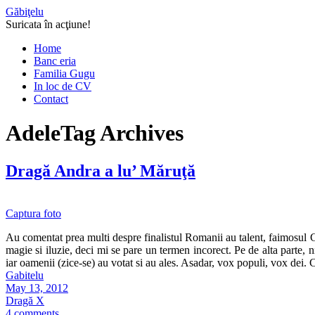
Găbiţelu
Suricata în acţiune!
Home
Banc eria
Familia Gugu
In loc de CV
Contact
Adele
Tag Archives
Dragă Andra a lu’ Măruţă
Captura foto
Au comentat prea multi despre finalistul Romanii au talent, faimosul Go
magie si iluzie, deci mi se pare un termen incorect. Pe de alta parte, n
iar oamenii (zice-se) au votat si au ales. Asadar, vox populi, vox dei
Gabitelu
May 13, 2012
Dragă X
4 comments