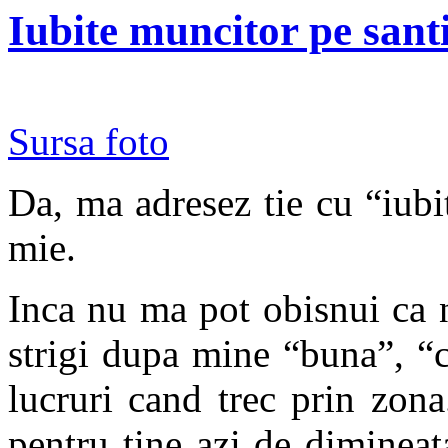
Iubite muncitor pe santi
Sursa foto
Da, ma adresez tie cu “iubi
mie.
Inca nu ma pot obisnui ca n
strigi dupa mine “buna”, “ce
lucruri cand trec prin zona
pentru tine azi de diminea