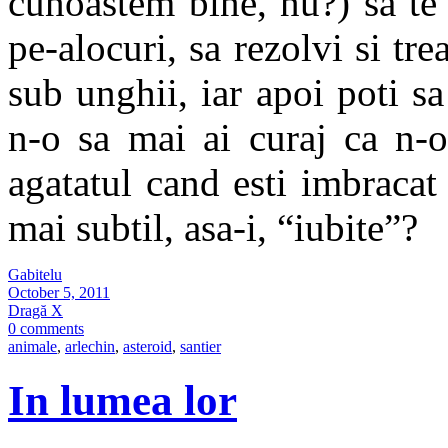
cunoastem bine, nu?) sa te 
pe-alocuri, sa rezolvi si tr
sub unghii, iar apoi poti sa
n-o sa mai ai curaj ca n-o
agatatul cand esti imbracat
mai subtil, asa-i, “iubite”?
Gabitelu
October 5, 2011
Dragă X
0 comments
animale
,
arlechin
,
asteroid
,
santier
In lumea lor