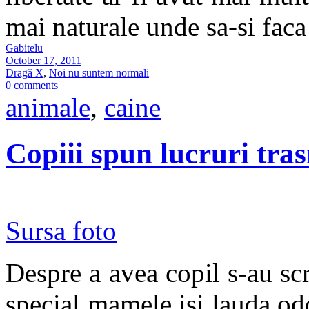
mai naturale unde sa-si fac
Gabitelu
October 17, 2011
Dragă X
,
Noi nu suntem normali
0 comments
animale
,
caine
Copiii spun lucruri tras
Sursa foto
Despre a avea copil s-au scri
special mamele isi lauda odo