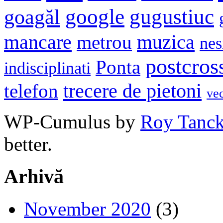
google
gugustiuc
goagăl
mancare
muzica
metrou
nes
postcros
Ponta
indisciplinati
trecere de pietoni
telefon
ve
WP-Cumulus by
Roy Tanc
better.
Arhivă
November 2020
(3)