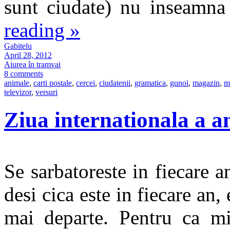
sunt ciudate) nu inseamna
reading
»
Gabitelu
April 28, 2012
Aiurea în tramvai
8 comments
animale
,
carti postale
,
cercei
,
ciudatenii
,
gramatica
,
gunoi
,
magazin
,
m
televizor
,
versuri
Ziua internationala a a
Se sarbatoreste in fiecare a
desi cica este in fiecare an
mai departe. Pentru ca m