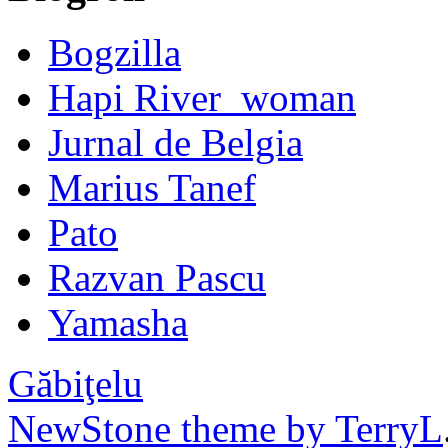
Bogzilla
Hapi River_woman
Jurnal de Belgia
Marius Tanef
Pato
Razvan Pascu
Yamasha
Găbiţelu
NewStone theme by TerryL