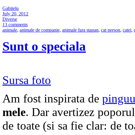
Gabitelu
July 20, 2012
Diverse
13 comments
animale
,
animale de companie
,
animale fara stapan
,
cat person
,
catei
,
Sunt o speciala
Sursa foto
Am fost inspirata de
pinguu
mele
. Dar avertizez poporu
de toate (si sa fie clar: de 