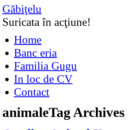
Găbiţelu
Suricata în acţiune!
Home
Banc eria
Familia Gugu
In loc de CV
Contact
animale
Tag Archives