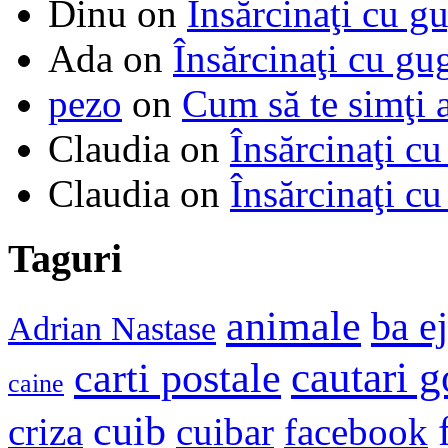
Dinu
on
Însărcinaţi cu g
Ada
on
Însărcinaţi cu gu
pezo
on
Cum să te simţi 
Claudia
on
Însărcinaţi cu
Claudia
on
Însărcinaţi cu
Taguri
animale
ba e
Adrian Nastase
cautari 
carti postale
caine
cuib
criza
cuibar
facebook