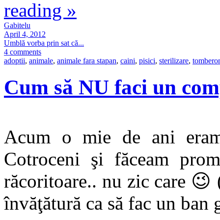
reading
»
Gabitelu
April 4, 2012
Umblă vorba prin sat că...
4 comments
adoptii
,
animale
,
animale fara stapan
,
caini
,
pisici
,
sterilizare
,
tomberon
Cum să NU faci un com
Acum o mie de ani eram 
Cotroceni şi făceam prom
răcoritoare.. nu zic care 😉
învăţătură ca să fac un ban