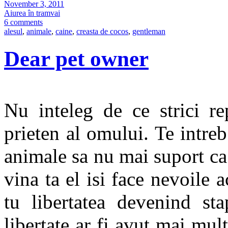
November 3, 2011
Aiurea în tramvai
6 comments
alesul
,
animale
,
caine
,
creasta de cocos
,
gentleman
Dear pet owner
Nu inteleg de ce strici re
prieten al omului. Te intre
animale sa nu mai suport ca 
vina ta el isi face nevoile 
tu libertatea devenind sta
libertate ar fi avut mai mult