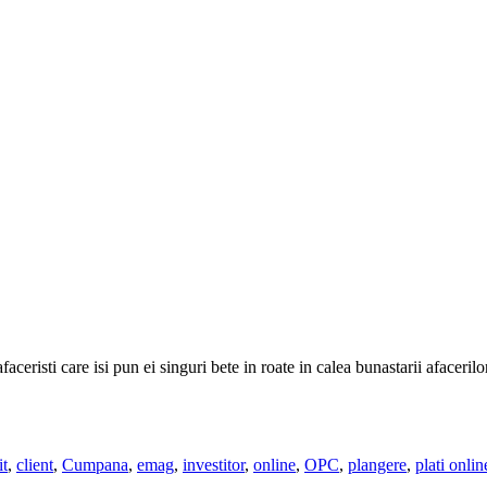
afaceristi care isi pun ei singuri bete in roate in calea bunastarii afaceri
it
,
client
,
Cumpana
,
emag
,
investitor
,
online
,
OPC
,
plangere
,
plati onlin