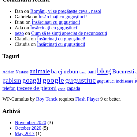
Dan
on
Români, vi se pregăteşte ceva.. nasol
Gabriela
on
Însărcinaţi cu guguştiuci!
Dinu
on
Însărcinaţi cu guguştiuci!
Ada
on
Însărcinaţi cu guguştiuci!
pezo
on
Cum să te simţi apreciat de necunoscuţi
Claudia
on
Însărcinaţi cu guguştiuci!
Claudia
on
Însărcinaţi cu guguştiuci!
Taguri
blog
animale
ba ej nebun
Bucuresti
bani
Adrian Nastase
banc
c
google
gugustiuc
goagăl
gabism
i
gugustiuci
inchisoare
trecere de pietoni
telefon
zapada
vecin
WP-Cumulus by
Roy Tanck
requires
Flash Player
9 or better.
Arhivă
November 2020
(3)
October 2020
(5)
May 2017
(1)