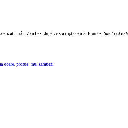
i a aterizat în râul Zambezi după ce s-a rupt coarda. Frumos.
She lived to t
ia doare
,
prostie
,
raul zambezi