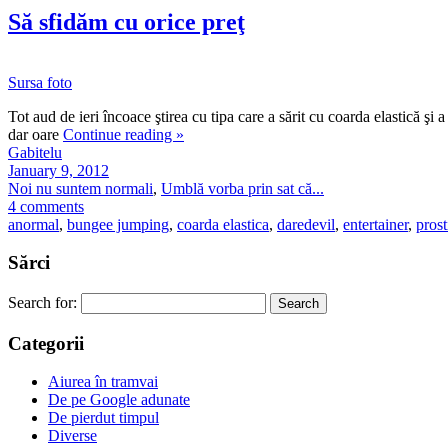
Să sfidăm cu orice preţ
Sursa foto
Tot aud de ieri încoace ştirea cu tipa care a sărit cu coarda elastică ş
dar oare
Continue reading
»
Gabitelu
January 9, 2012
Noi nu suntem normali
,
Umblă vorba prin sat că...
4 comments
anormal
,
bungee jumping
,
coarda elastica
,
daredevil
,
entertainer
,
prost
Sărci
Search for:
Categorii
Aiurea în tramvai
De pe Google adunate
De pierdut timpul
Diverse