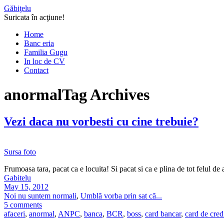
Găbiţelu
Suricata în acţiune!
Home
Banc eria
Familia Gugu
In loc de CV
Contact
anormal
Tag Archives
Vezi daca nu vorbesti cu cine trebuie?
Sursa foto
Frumoasa tara, pacat ca e locuita! Si pacat si ca e plina de tot felul de 
Gabitelu
May 15, 2012
Noi nu suntem normali
,
Umblă vorba prin sat că...
5 comments
afaceri
,
anormal
,
ANPC
,
banca
,
BCR
,
boss
,
card bancar
,
card de cred