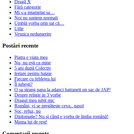
Dragă X
Fără categorie
Mi s-a intamplat sa…
Noi nu suntem normali
Umblă vorba prin sat că…
Utile
Veşnica nedumerire
Postări recente
Piatra e viata mea
Nu, nu ești ca mine
5 ani după Colectiv
Iertare pentru bataie
Fiecare cu feblețea lui
Îl iubești?
O sa strang pana la adanci batraneti un sac de JAP!
Despre religie in 3 vorbe
Dragul meu iubit mic
Români, vi se pregăteşte ceva.. nasol
Șoc, refuz, nu
Diplomaţie? Nu şi când e vorba de limba română!
Mama lui de rest!
Comentarii recente