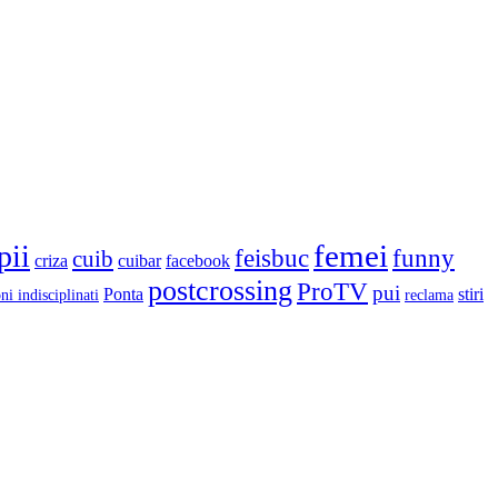
femei
pii
feisbuc
funny
cuib
criza
cuibar
facebook
postcrossing
ProTV
pui
Ponta
stiri
ni indisciplinati
reclama