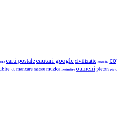
co
cautari google
carti postale
civilizatie
aine
concediu
oameni
ubire
mancare
muzica
pieton
metrou
job
nesimtire
pieto