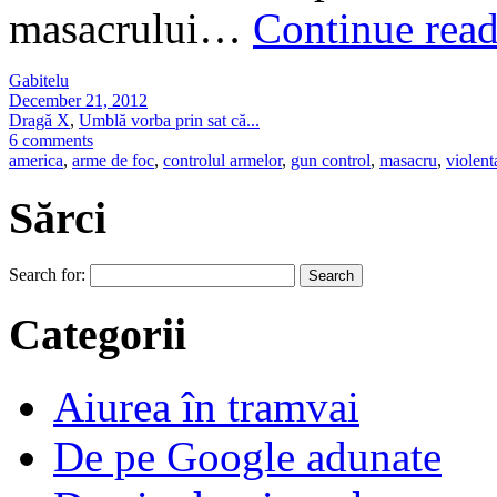
masacrului…
Continue rea
Gabitelu
December 21, 2012
Dragă X
,
Umblă vorba prin sat că...
6 comments
america
,
arme de foc
,
controlul armelor
,
gun control
,
masacru
,
violent
Sărci
Search for:
Categorii
Aiurea în tramvai
De pe Google adunate