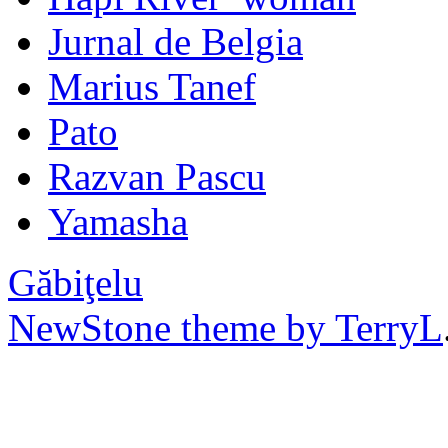
Jurnal de Belgia
Marius Tanef
Pato
Razvan Pascu
Yamasha
Găbiţelu
NewStone theme by TerryL