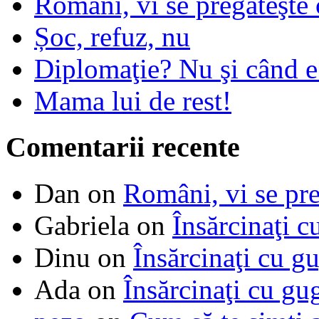
Români, vi se pregăteşte 
Șoc, refuz, nu
Diplomaţie? Nu şi când 
Mama lui de rest!
Comentarii recente
Dan
on
Români, vi se pre
Gabriela
on
Însărcinaţi c
Dinu
on
Însărcinaţi cu g
Ada
on
Însărcinaţi cu gu