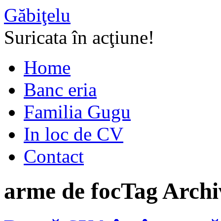
Găbiţelu
Suricata în acţiune!
Home
Banc eria
Familia Gugu
In loc de CV
Contact
arme de foc
Tag Archi