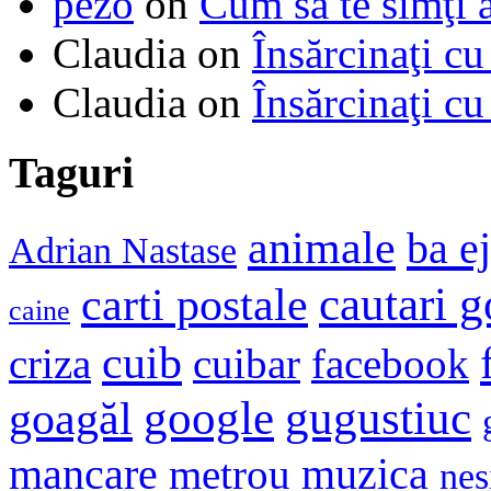
pezo
on
Cum să te simţi 
Claudia
on
Însărcinaţi cu
Claudia
on
Însărcinaţi cu
Taguri
animale
ba e
Adrian Nastase
cautari 
carti postale
caine
cuib
criza
cuibar
facebook
google
gugustiuc
goagăl
mancare
muzica
metrou
nes