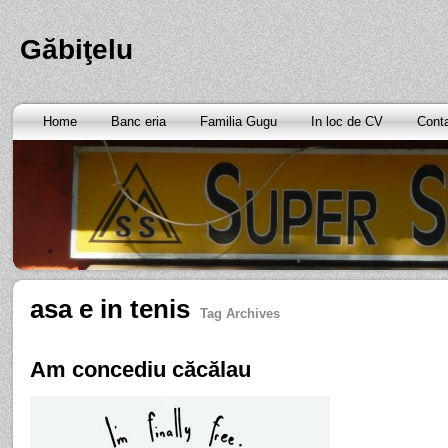
Găbiţelu
Home
Banc eria
Familia Gugu
In loc de CV
Cont
asa e in tenis
Tag Archives
Am concediu căcălau