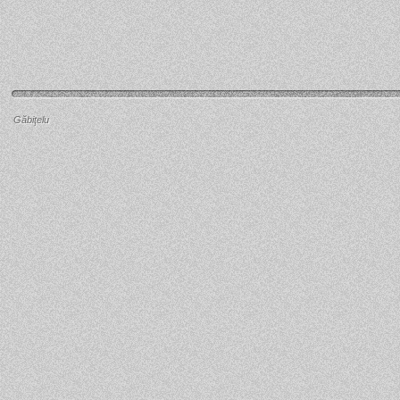
Găbiţelu