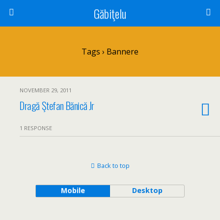
Găbiţelu
Tags › Bannere
NOVEMBER 29, 2011
Dragă Ştefan Bănică Jr
1 RESPONSE
Back to top
Mobile
Desktop