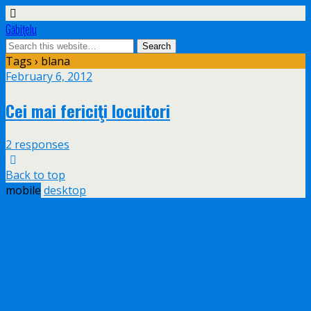
Găbiţelu
Tags › blana
February 6, 2012
Cei mai fericiţi locuitori
2 responses
Back to top
mobile
desktop