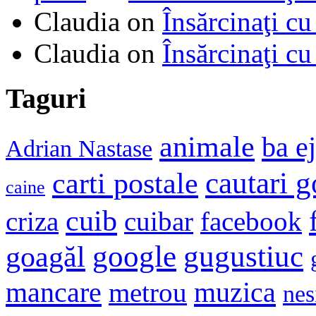
Claudia
on
Însărcinaţi cu
Claudia
on
Însărcinaţi cu
Taguri
animale
ba e
Adrian Nastase
cautari 
carti postale
caine
cuib
criza
cuibar
facebook
google
gugustiuc
goagăl
mancare
muzica
metrou
nes