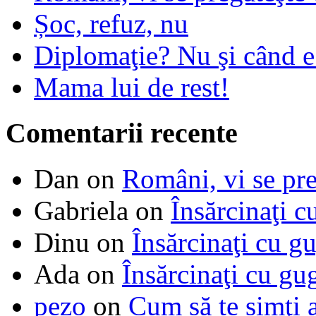
Șoc, refuz, nu
Diplomaţie? Nu şi când 
Mama lui de rest!
Comentarii recente
Dan
on
Români, vi se pre
Gabriela
on
Însărcinaţi c
Dinu
on
Însărcinaţi cu g
Ada
on
Însărcinaţi cu gu
pezo
on
Cum să te simţi 