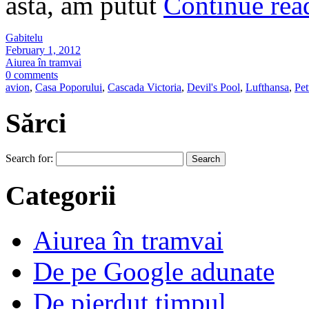
asta, am putut
Continue re
Gabitelu
February 1, 2012
Aiurea în tramvai
0 comments
avion
,
Casa Poporului
,
Cascada Victoria
,
Devil's Pool
,
Lufthansa
,
Pet
Sărci
Search for:
Categorii
Aiurea în tramvai
De pe Google adunate
De pierdut timpul