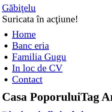
Găbiţelu
Suricata în acţiune!
Home
Banc eria
Familia Gugu
In loc de CV
Contact
Casa Poporului
Tag A