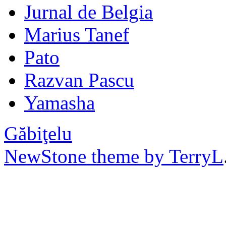
Jurnal de Belgia
Marius Tanef
Pato
Razvan Pascu
Yamasha
Găbiţelu
NewStone theme by TerryL