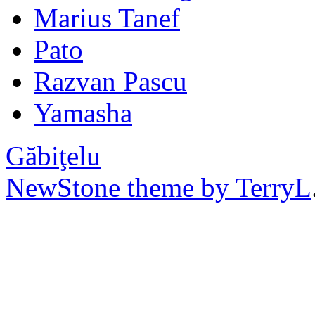
Marius Tanef
Pato
Razvan Pascu
Yamasha
Găbiţelu
NewStone theme by TerryL