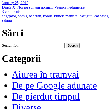
January 25, 2012
Dragă X
,
Noi nu suntem normali
,
Veşnica nedumerire
3 comments
angajator
,
bacsis
,
badaran
,
bonus
,
bunele maniere
,
castiguri
,
cat castig
salariu
Sărci
Search for:
Categorii
Aiurea în tramvai
De pe Google adunate
De pierdut timpul
Diverse