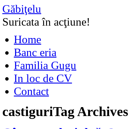
Găbiţelu
Suricata în acţiune!
Home
Banc eria
Familia Gugu
In loc de CV
Contact
castiguri
Tag Archives