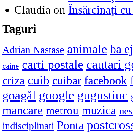
Claudia
on
Însărcinaţi cu
Taguri
animale
ba e
Adrian Nastase
cautari 
carti postale
caine
cuib
criza
cuibar
facebook
google
gugustiuc
goagăl
mancare
muzica
metrou
nes
postcros
Ponta
indisciplinati