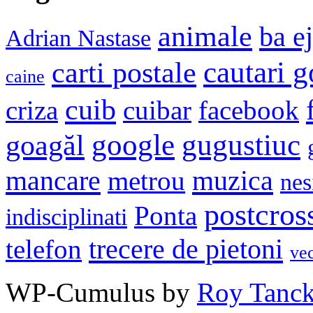
animale
ba e
Adrian Nastase
cautari 
carti postale
caine
cuib
criza
cuibar
facebook
google
gugustiuc
goagăl
mancare
muzica
metrou
nes
postcros
Ponta
indisciplinati
trecere de pietoni
telefon
ve
WP-Cumulus by
Roy Tanc