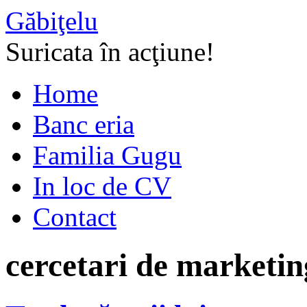
Găbiţelu
Suricata în acţiune!
Home
Banc eria
Familia Gugu
In loc de CV
Contact
cercetari de marketin