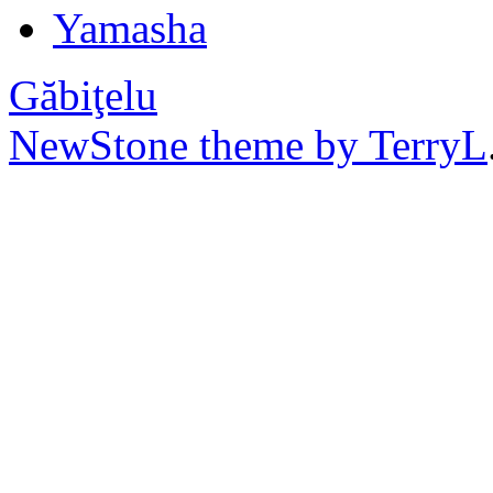
Yamasha
Găbiţelu
NewStone theme by TerryL