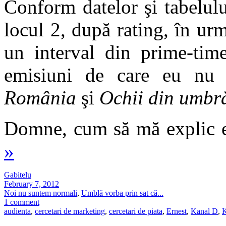
Conform datelor şi tabelulu
locul 2, după rating, în ur
un interval din prime-tim
emisiuni de care eu nu
România
şi
Ochii din umbr
Domne, cum să mă explic e
»
Gabitelu
February 7, 2012
Noi nu suntem normali
,
Umblă vorba prin sat că...
1 comment
audienta
,
cercetari de marketing
,
cercetari de piata
,
Ernest
,
Kanal D
,
K