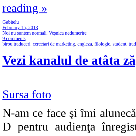
reading
»
Gabitelu
February 15, 2013
Noi nu suntem normali
,
Veşnica nedumerire
9 comments
birou traduceri
,
cercetari de marketing
,
engleza
,
filologie
,
student
,
tra
Vezi kanalul de atâta z
Sursa foto
N-am ce face şi îmi alunecă
D pentru audienţa înregis