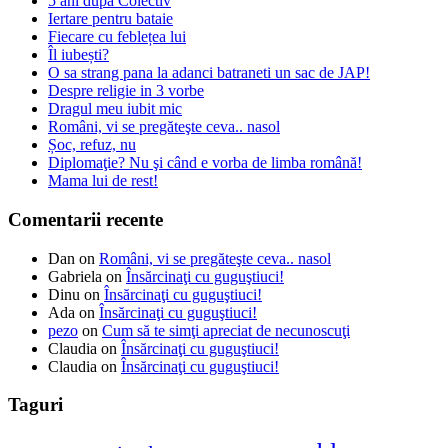
5 ani după Colectiv
Iertare pentru bataie
Fiecare cu feblețea lui
Îl iubești?
O sa strang pana la adanci batraneti un sac de JAP!
Despre religie in 3 vorbe
Dragul meu iubit mic
Români, vi se pregăteşte ceva.. nasol
Șoc, refuz, nu
Diplomaţie? Nu şi când e vorba de limba română!
Mama lui de rest!
Comentarii recente
Dan
on
Români, vi se pregăteşte ceva.. nasol
Gabriela
on
Însărcinaţi cu guguştiuci!
Dinu
on
Însărcinaţi cu guguştiuci!
Ada
on
Însărcinaţi cu guguştiuci!
pezo
on
Cum să te simţi apreciat de necunoscuţi
Claudia
on
Însărcinaţi cu guguştiuci!
Claudia
on
Însărcinaţi cu guguştiuci!
Taguri