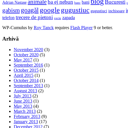
blog
animale
ba ej nebun
Bucuresti
bani
Adrian Nastase
banc
c
google
gugustiuc
goagăl
gabism
i
gugustiuci
inchisoare
trecere de pietoni
telefon
zapada
vecin
WP-Cumulus by
Roy Tanck
requires
Flash Player
9 or better.
Arhivă
November 2020
(3)
October 2020
(5)
May 2017
(1)
September 2016
(1)
October 2015
(1)
April 2015
(1)
October 2014
(1)
September 2013
(1)
August 2013
(2)
July 2013
(2)
June 2013
(1)
May 2013
(4)
March 2013
(2)
February 2013
(9)
January 2013
(17)
December 2012
(7)