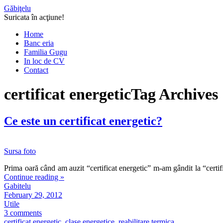
Găbiţelu
Suricata în acţiune!
Home
Banc eria
Familia Gugu
In loc de CV
Contact
certificat energetic
Tag Archives
Ce este un certificat energetic?
Sursa foto
Prima oară când am auzit “certificat energetic” m-am gândit la “certi
Continue reading
»
Gabitelu
February 29, 2012
Utile
3 comments
certificat energetic
,
clase energetice
,
reabilitare termica