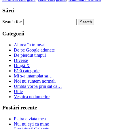
Sărci
Search for:
Categorii
Aiurea în tramvai
De pe Google adunate
De pierdut timpul
Diverse
Dragă X
Fără categorie
Mi s-a intamplat sa…
Noi nu suntem normali
Umblă vorba prin sat că…
Utile
Veşnica nedumerire
Postări recente
Piatra e viata mea
Nu, nu ești ca mine