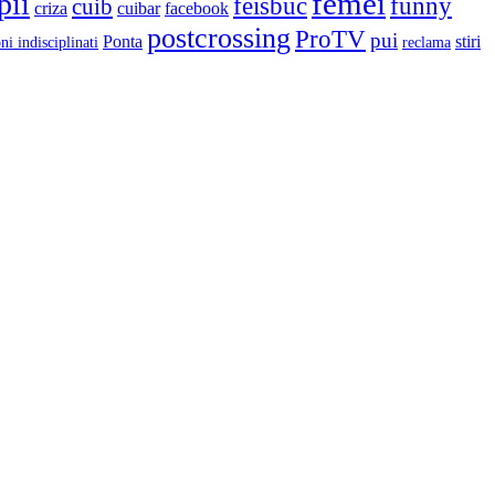
femei
pii
feisbuc
funny
cuib
criza
cuibar
facebook
postcrossing
ProTV
pui
Ponta
stiri
ni indisciplinati
reclama