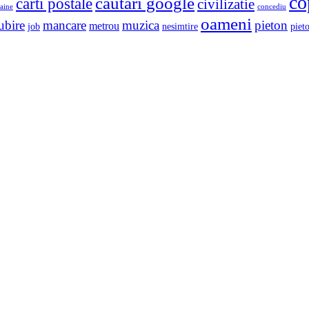
co
cautari google
carti postale
civilizatie
aine
concediu
oameni
ubire
mancare
muzica
pieton
metrou
job
nesimtire
pieto