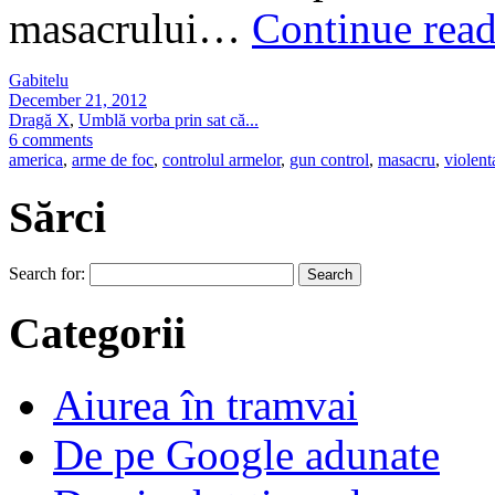
masacrului…
Continue rea
Gabitelu
December 21, 2012
Dragă X
,
Umblă vorba prin sat că...
6 comments
america
,
arme de foc
,
controlul armelor
,
gun control
,
masacru
,
violent
Sărci
Search for:
Categorii
Aiurea în tramvai
De pe Google adunate