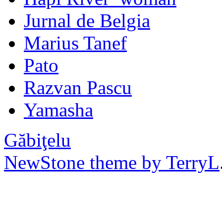
Jurnal de Belgia
Marius Tanef
Pato
Razvan Pascu
Yamasha
Găbiţelu
NewStone theme by TerryL