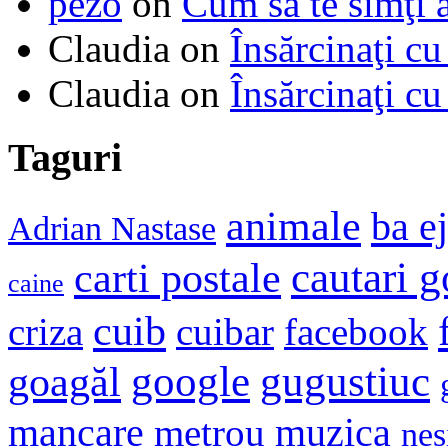
pezo
on
Cum să te simţi 
Claudia
on
Însărcinaţi cu
Claudia
on
Însărcinaţi cu
Taguri
animale
ba e
Adrian Nastase
cautari 
carti postale
caine
cuib
criza
cuibar
facebook
google
gugustiuc
goagăl
mancare
muzica
metrou
nes