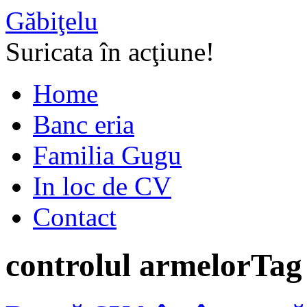
Găbiţelu
Suricata în acţiune!
Home
Banc eria
Familia Gugu
In loc de CV
Contact
controlul armelor
Tag