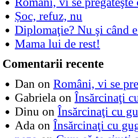
Români, vi se pregăteşte 
Șoc, refuz, nu
Diplomaţie? Nu şi când 
Mama lui de rest!
Comentarii recente
Dan
on
Români, vi se pre
Gabriela
on
Însărcinaţi c
Dinu
on
Însărcinaţi cu g
Ada
on
Însărcinaţi cu gu