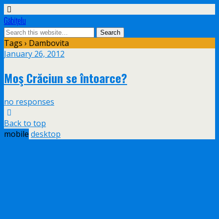
Găbiţelu
Tags › Dambovita
January 26, 2012
Moş Crăciun se întoarce?
no responses
Back to top
mobile
desktop