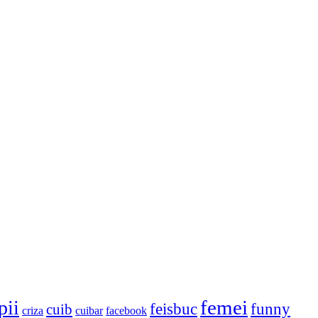
femei
pii
feisbuc
funny
cuib
criza
cuibar
facebook