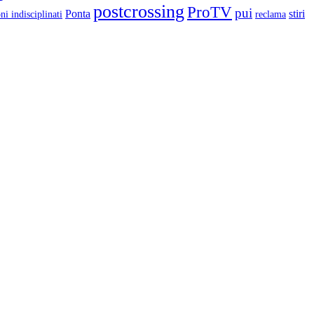
postcrossing
ProTV
pui
Ponta
stiri
ni indisciplinati
reclama