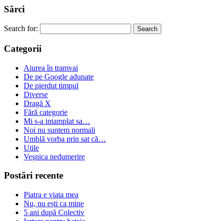
Sărci
Search for:
Categorii
Aiurea în tramvai
De pe Google adunate
De pierdut timpul
Diverse
Dragă X
Fără categorie
Mi s-a intamplat sa…
Noi nu suntem normali
Umblă vorba prin sat că…
Utile
Veşnica nedumerire
Postări recente
Piatra e viata mea
Nu, nu ești ca mine
5 ani după Colectiv