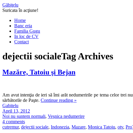
Găbiţelu
Suricata în acţiune!
Home
Banc eria
Familia Gugu
In loc de CV
Contact
dejectii sociale
Tag Archives
Mazăre, Tatoiu şi Bejan
Am avut intenţia de ieri să îmi arăt nedumeririle pe tema celor trei nu
sărbătorile de Paşte.
Continue reading
»
Gabitelu
April 13, 2012
Noi nu suntem normali
,
Veşnica nedumerire
4 comments
cutremur
,
dejectii sociale
,
Indonezia
,
Mazare
,
Monica Tatoiu
,
otv
,
Pr