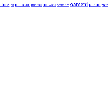
oameni
ubire
mancare
muzica
pieton
metrou
job
nesimtire
pieto