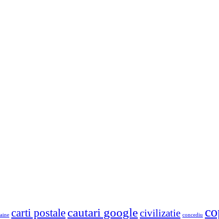
co
cautari google
carti postale
civilizatie
aine
concediu