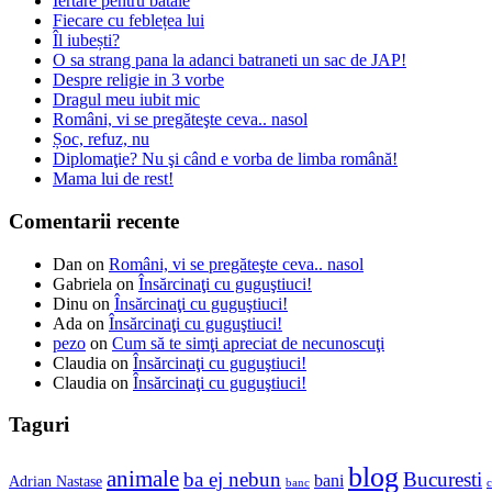
Iertare pentru bataie
Fiecare cu feblețea lui
Îl iubești?
O sa strang pana la adanci batraneti un sac de JAP!
Despre religie in 3 vorbe
Dragul meu iubit mic
Români, vi se pregăteşte ceva.. nasol
Șoc, refuz, nu
Diplomaţie? Nu şi când e vorba de limba română!
Mama lui de rest!
Comentarii recente
Dan
on
Români, vi se pregăteşte ceva.. nasol
Gabriela
on
Însărcinaţi cu guguştiuci!
Dinu
on
Însărcinaţi cu guguştiuci!
Ada
on
Însărcinaţi cu guguştiuci!
pezo
on
Cum să te simţi apreciat de necunoscuţi
Claudia
on
Însărcinaţi cu guguştiuci!
Claudia
on
Însărcinaţi cu guguştiuci!
Taguri
blog
animale
ba ej nebun
Bucuresti
bani
Adrian Nastase
banc
c