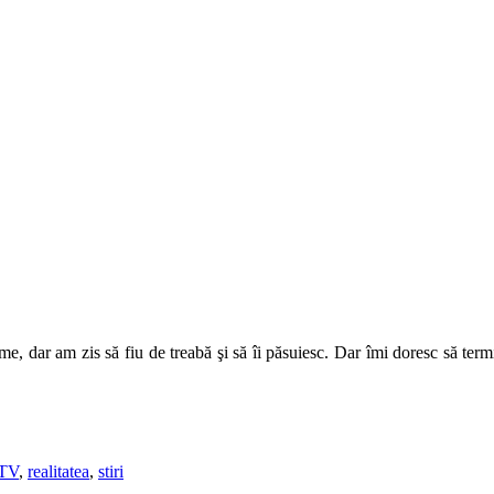
me, dar am zis să fiu de treabă şi să îi păsuiesc. Dar îmi doresc să ter
oTV
,
realitatea
,
stiri