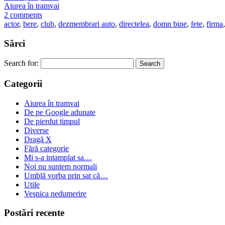
Aiurea în tramvai
2 comments
actor
,
bere
,
club
,
dezmembrari auto
,
directelea
,
domn bine
,
fete
,
firma
,
Sărci
Search for:
Categorii
Aiurea în tramvai
De pe Google adunate
De pierdut timpul
Diverse
Dragă X
Fără categorie
Mi s-a intamplat sa…
Noi nu suntem normali
Umblă vorba prin sat că…
Utile
Veşnica nedumerire
Postări recente