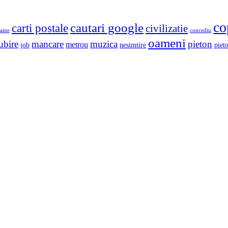
co
cautari google
carti postale
civilizatie
aine
concediu
oameni
ubire
mancare
muzica
pieton
metrou
job
nesimtire
pieto