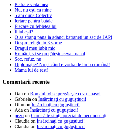
Piatra e viata mea
Nu, nu ești ca mine
5 ani după Colectiv
Iertare pentru bataie
Fiecare cu feblețea lui
Îl iubești?
O sa strang pana la adanci batraneti un sac de JAP!
Despre religie in 3 vorbe
Dragul meu iubit mic
Români, vi se pregăteşte ceva.. nasol
Șoc, refuz, nu
Diplomaţie? Nu şi când e vorba de limba română!
Mama lui de rest!
Comentarii recente
Dan
on
Români, vi se pregăteşte ceva.. nasol
Gabriela
on
Însărcinaţi cu guguştiuci!
Dinu
on
Însărcinaţi cu guguştiuci!
Ada
on
Însărcinaţi cu guguştiuci!
pezo
on
Cum să te simţi apreciat de necunoscuţi
Claudia
on
Însărcinaţi cu guguştiuci!
Claudia
on
Însărcinaţi cu guguştiuci!