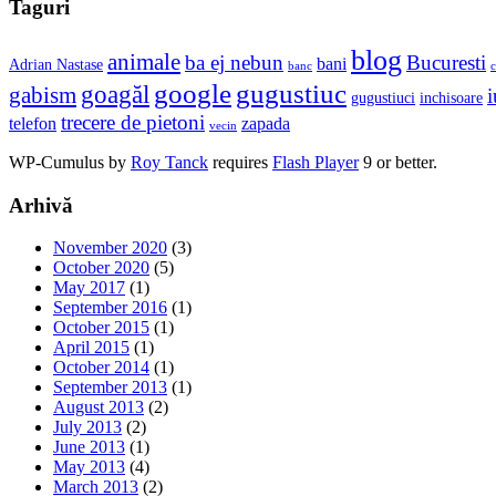
Taguri
blog
animale
ba ej nebun
Bucuresti
bani
Adrian Nastase
banc
c
google
gugustiuc
goagăl
gabism
i
gugustiuci
inchisoare
trecere de pietoni
telefon
zapada
vecin
WP-Cumulus by
Roy Tanck
requires
Flash Player
9 or better.
Arhivă
November 2020
(3)
October 2020
(5)
May 2017
(1)
September 2016
(1)
October 2015
(1)
April 2015
(1)
October 2014
(1)
September 2013
(1)
August 2013
(2)
July 2013
(2)
June 2013
(1)
May 2013
(4)
March 2013
(2)