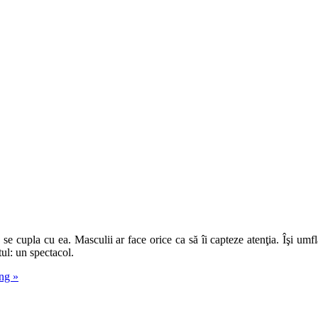
e cupla cu ea. Masculii ar face orice ca să îi capteze atenţia. Îşi umflă
tul: un spectacol.
ing
»