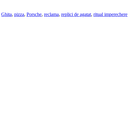
Ghita
,
pizza
,
Porsche
,
reclama
,
replici de agatat
,
ritual imperechere