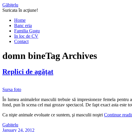
Găbiţelu
Suricata în acţiune!
Home
Banc eria
Familia Gugu
In loc de CV
Contact
domn bine
Tag Archives
Replici de agăţat
Sursa foto
În lumea animalelor masculii trebuie să impresioneze femela pentru a s
fond, pun în scena cel mai grozav spectacol. De fapt exact asta este to
Ca nişte animale evoluate ce suntem, şi masculii noştri
Continue read
Gabitelu
January 24, 2012