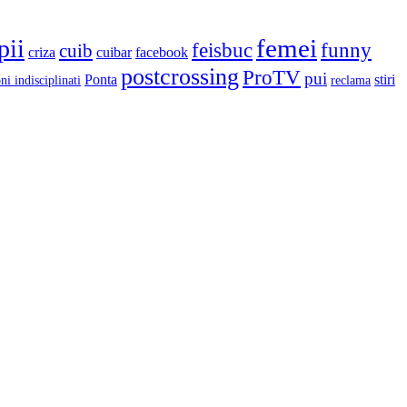
femei
pii
feisbuc
funny
cuib
criza
cuibar
facebook
postcrossing
ProTV
pui
Ponta
stiri
ni indisciplinati
reclama