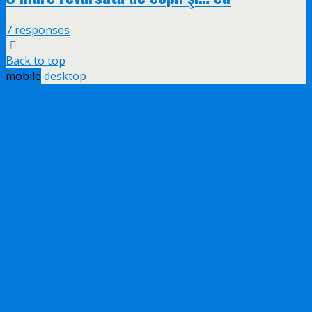
7 responses
Back to top
mobile
desktop