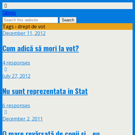
Găbiţelu
Tags › drept de vot
December 11, 2012
Cum adică să mori la vot?
4 responses
July 27, 2012
Nu sunt reprezentata in Stat
6 responses
December 2, 2011
O mare revărsată de copii şi… eu