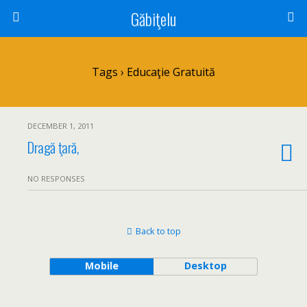
Găbiţelu
Tags › Educaţie Gratuită
DECEMBER 1, 2011
Dragă ţară,
NO RESPONSES
Back to top
Mobile
Desktop