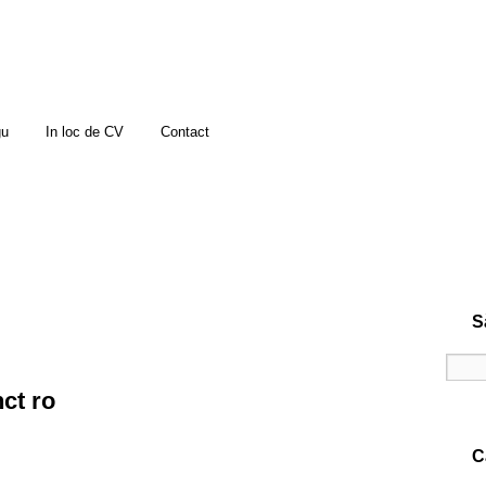
gu
In loc de CV
Contact
S
ct ro
C