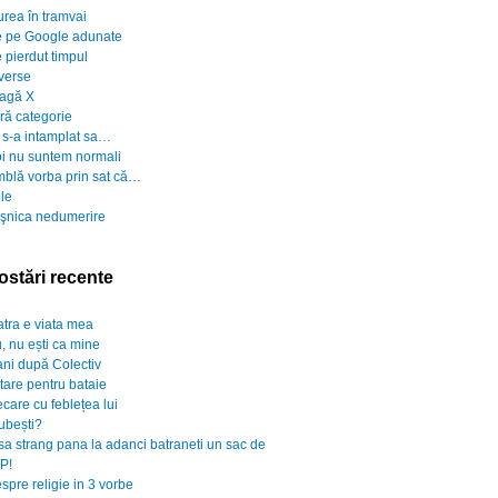
urea în tramvai
 pe Google adunate
 pierdut timpul
verse
agă X
ră categorie
 s-a intamplat sa…
i nu suntem normali
blă vorba prin sat că…
ile
şnica nedumerire
ostări recente
atra e viata mea
, nu ești ca mine
ani după Colectiv
rtare pentru bataie
ecare cu feblețea lui
iubești?
sa strang pana la adanci batraneti un sac de
P!
spre religie in 3 vorbe