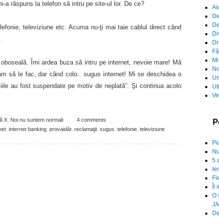
a răspuns la telefon să intru pe site-ul lor. De ce?
Ai
De
De
lefonie, televiziune etc. Acuma nu-ţi mai taie cablul direct când
Di
.
Dr
Fă
Mi
e oboseală. Îmi ardea buza să intru pe internet, nevoie mare! Mă
No
am să le fac, dar când colo.. sugus internet! Mi se deschidea o
Um
ciile au fost suspendate pe motiv de neplată”. Şi continua acolo
Ut
Ve
ă X
,
Noi nu suntem normali
4 comments
P
net
,
internet banking
,
provaidăr
,
reclamaţii
,
sugus
,
telefonie
,
televiziune
Pi
Nu
5 
Ie
Fi
Îl 
O 
JA
De