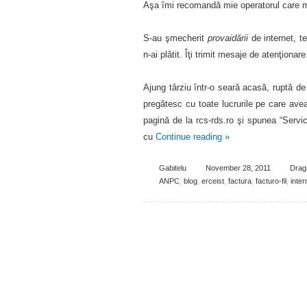
Aşa îmi recomandă mie operatorul care mi-
S-au şmecherit
provaidării
de internet, te
n-ai plătit. Îţi trimit mesaje de atenţionare
Ajung târziu într-o seară acasă, ruptă d
pregătesc cu toate lucrurile pe care ave
pagină de la rcs-rds.ro şi spunea “Servi
cu
Continue reading
»
Gabitelu
November 28, 2011
Drag
ANPC
,
blog
,
erceist
,
factura
,
facturo-fil
,
inter