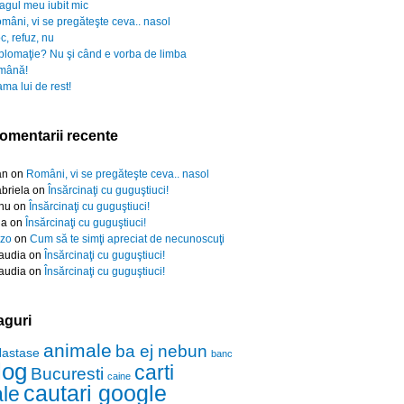
agul meu iubit mic
mâni, vi se pregăteşte ceva.. nasol
c, refuz, nu
plomaţie? Nu şi când e vorba de limba
mână!
ma lui de rest!
omentarii recente
an
on
Români, vi se pregăteşte ceva.. nasol
briela
on
Însărcinaţi cu guguştiuci!
nu
on
Însărcinaţi cu guguştiuci!
da
on
Însărcinaţi cu guguştiuci!
zo
on
Cum să te simţi apreciat de necunoscuţi
audia
on
Însărcinaţi cu guguştiuci!
audia
on
Însărcinaţi cu guguştiuci!
aguri
animale
ba ej nebun
Nastase
banc
log
carti
Bucuresti
caine
cautari google
ale