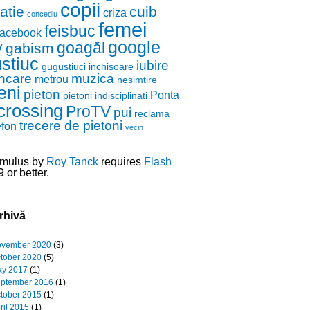
copii
zatie
cuib
criza
concediu
femei
feisbuc
facebook
google
y
goagăl
gabism
stiuc
iubire
gugustiuci
inchisoare
ncare
muzica
metrou
nesimtire
eni
pieton
Ponta
pietoni indisciplinati
crossing
ProTV
pui
reclama
trecere de pietoni
efon
vecin
mulus by
Roy Tanck
requires
Flash
 or better.
rhivă
vember 2020
(3)
tober 2020
(5)
y 2017
(1)
ptember 2016
(1)
tober 2015
(1)
ril 2015
(1)