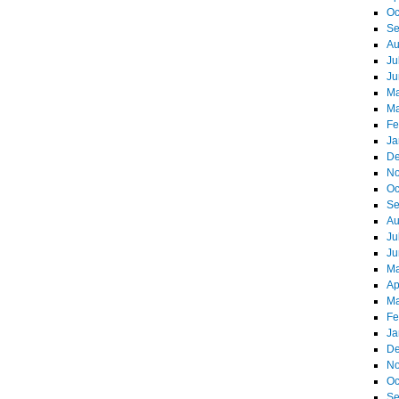
Oc
Se
Au
Ju
Ju
Ma
Ma
Fe
Ja
De
No
Oc
Se
Au
Ju
Ju
Ma
Ap
Ma
Fe
Ja
De
No
Oc
Se