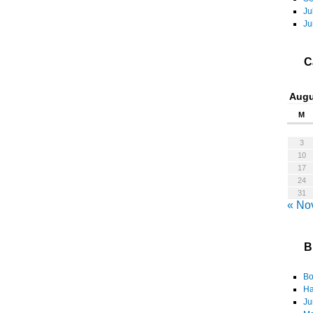
Ju
Ju
C
Augu
M
3
10
17
24
31
« No
B
Bo
Ha
Ju