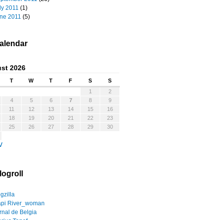
ly 2011
(1)
ne 2011
(5)
alendar
st 2026
T
W
T
F
S
S
1
2
4
5
6
7
8
9
11
12
13
14
15
16
18
19
20
21
22
23
25
26
27
28
29
30
v
logroll
gzilla
pi River_woman
rnal de Belgia