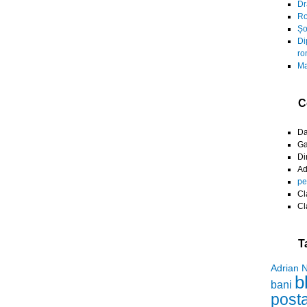
Dr
Ro
Șo
Di
ro
Ma
C
D
Ga
Di
A
pe
Cl
Cl
T
Adrian 
b
bani
post