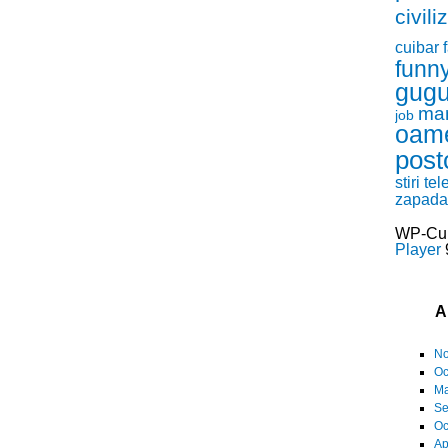
civili
cuibar
funn
gugu
ma
job
oam
post
stiri
tel
zapada
WP-Cu
Player
9
A
No
Oc
Ma
Se
Oc
Ap