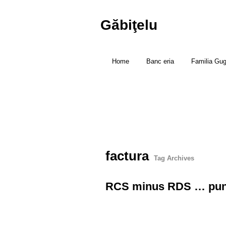
Găbiţelu
Home
Banc eria
Familia Gu
factura
Tag Archives
RCS minus RDS … pun