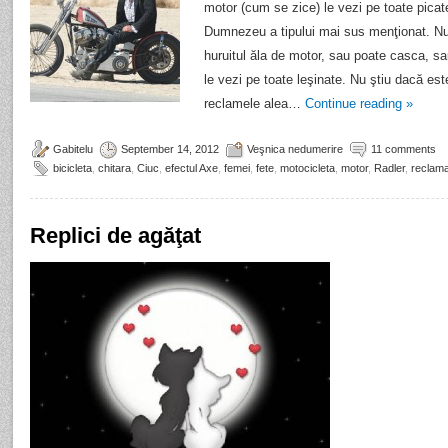
motor (cum se zice) le vezi pe toate picat
Dumnezeu a tipului mai sus menţionat. Nu 
huruitul ăla de motor, sau poate casca, s
le vezi pe toate leşinate. Nu ştiu dacă est
reclamele alea…
Continue reading
»
Gabitelu
September 14, 2012
Veşnica nedumerire
11 comments
bicicleta
,
chitara
,
Ciuc
,
efectul Axe
,
femei
,
fete
,
motocicleta
,
motor
,
Radler
,
reclam
Replici de agăţat