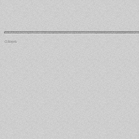
Găbiţelu