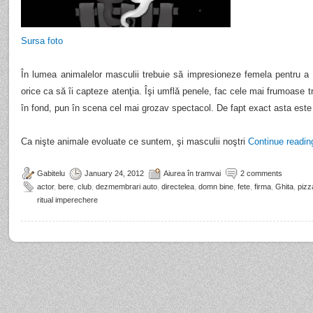
Sursa foto
În lumea animalelor masculii trebuie să impresioneze femela pentru a 
orice ca să îi capteze atenţia. Îşi umflă penele, fac cele mai frumoase tr
în fond, pun în scena cel mai grozav spectacol. De fapt exact asta este 
Ca nişte animale evoluate ce suntem, şi masculii noştri
Continue readi
Gabitelu
January 24, 2012
Aiurea în tramvai
2 comments
actor
,
bere
,
club
,
dezmembrari auto
,
directelea
,
domn bine
,
fete
,
firma
,
Ghita
,
pizz
ritual imperechere