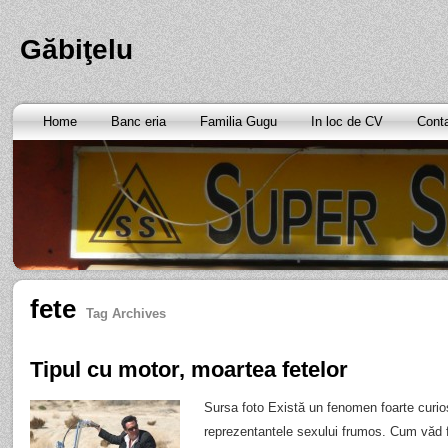
Găbiţelu
Home
Banc eria
Familia Gugu
In loc de CV
Cont
fete
Tag Archives
Tipul cu motor, moartea fetelor
Sursa foto Există un fenomen foarte curios 
reprezentantele sexului frumos. Cum văd f