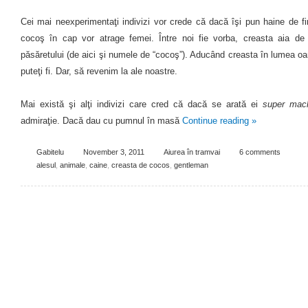
Cei mai neexperimentaţi indivizi vor crede că dacă îşi pun haine de f
cocoş în cap vor atrage femei. Între noi fie vorba, creasta aia d
păsăretului (de aici şi numele de “cocoş”). Aducând creasta în lumea oame
puteţi fi. Dar, să revenim la ale noastre.
Mai există şi alţi indivizi care cred că dacă se arată ei
super mac
admiraţie. Dacă dau cu pumnul în masă
Continue reading
»
Gabitelu
November 3, 2011
Aiurea în tramvai
6 comments
alesul
,
animale
,
caine
,
creasta de cocos
,
gentleman