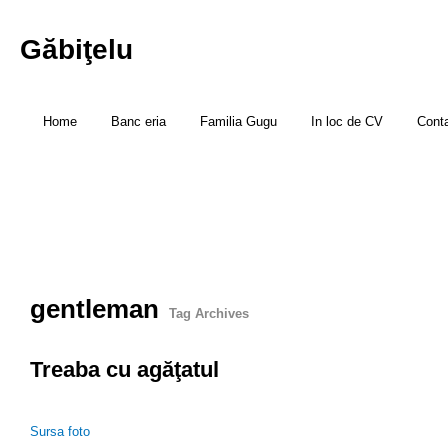
Găbiţelu
Home
Banc eria
Familia Gugu
In loc de CV
Cont
gentleman
Tag Archives
Treaba cu agăţatul
Sursa foto