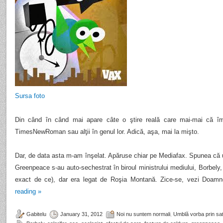
Sursa foto
Din când în când mai apare câte o ştire reală care mai-mai că î
TimesNewRoman sau alţii în genul lor. Adică, aşa, mai la mişto.
Dar, de data asta m-am înşelat. Apăruse chiar pe Mediafax. Spunea că un
Greenpeace s-au auto-sechestrat în biroul ministrului mediului, Borbely,
exact de ce), dar era legat de Roşia Montană. Zice-se, vezi Doam
reading
»
Gabitelu
January 31, 2012
Noi nu suntem normali
,
Umblă vorba prin sat