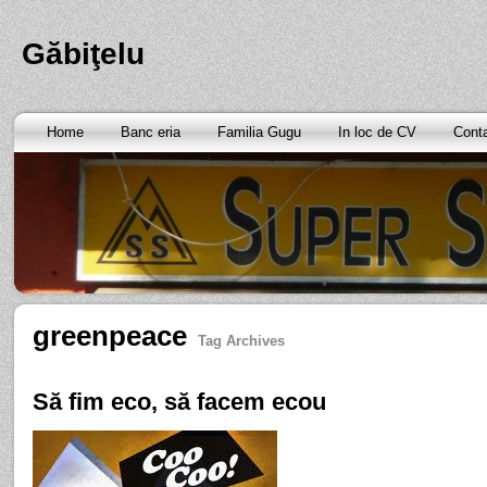
Găbiţelu
Home
Banc eria
Familia Gugu
In loc de CV
Cont
greenpeace
Tag Archives
Să fim eco, să facem ecou