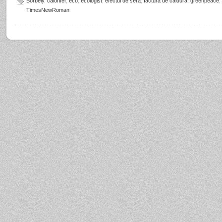
Borbely
,
calorifer
,
eco
,
ecologist
,
efectul de sera
,
factura de caldura
,
greenpeace
,
TimesNewRoman