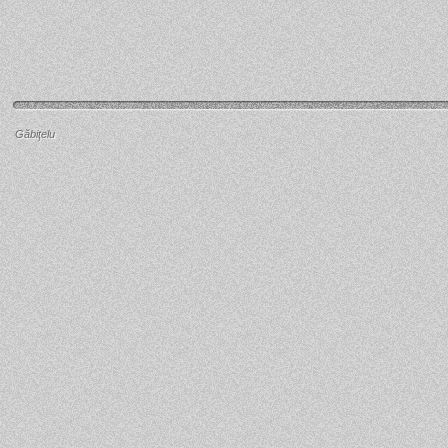
Găbiţelu