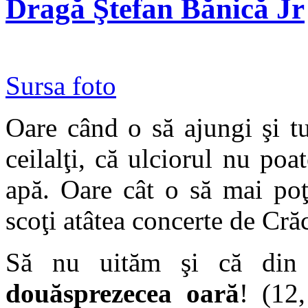
Dragă Ştefan Bănică Jr
Sursa foto
Oare când o să ajungi şi tu
ceilalţi, că ulciorul nu po
apă. Oare cât o să mai poţ
scoţi atâtea concerte de Cră
Să nu uităm şi că din 
douăsprezecea oară
! (12