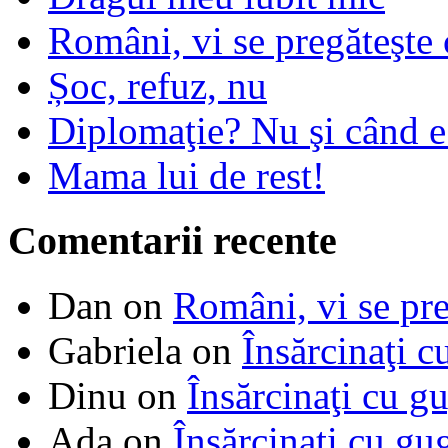
Români, vi se pregăteşte 
Șoc, refuz, nu
Diplomaţie? Nu şi când 
Mama lui de rest!
Comentarii recente
Dan
on
Români, vi se pre
Gabriela
on
Însărcinaţi c
Dinu
on
Însărcinaţi cu g
Ada
on
Însărcinaţi cu gu