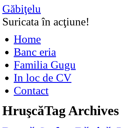
Găbiţelu
Suricata în acţiune!
Home
Banc eria
Familia Gugu
In loc de CV
Contact
Hruşcă
Tag Archives