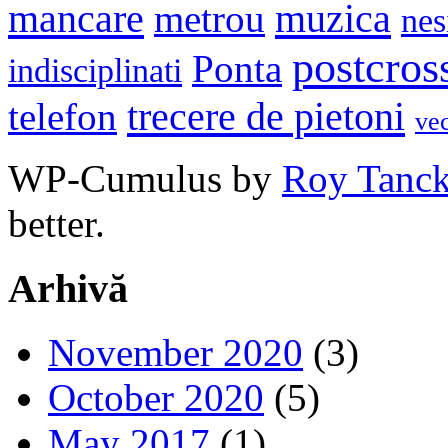
mancare
muzica
metrou
nes
postcros
Ponta
indisciplinati
trecere de pietoni
telefon
ve
WP-Cumulus by
Roy Tanc
better.
Arhivă
November 2020
(3)
October 2020
(5)
May 2017
(1)