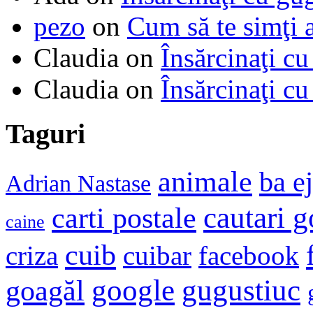
pezo
on
Cum să te simţi 
Claudia
on
Însărcinaţi cu
Claudia
on
Însărcinaţi cu
Taguri
animale
ba e
Adrian Nastase
cautari 
carti postale
caine
cuib
criza
cuibar
facebook
google
gugustiuc
goagăl