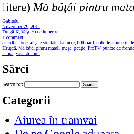
litere)
Mă bâţâi pintru mata
Gabitelu
November 29, 2011
Dragă X
,
Veşnica nedumerire
1 comment
actorii-statuie
,
afişaje stradale
,
bannere
,
billboard
,
colinde
,
concerte d
Hruşcă
,
Mă bâţâi pintru matali
,
meşe
,
petiţie
,
ProTV
,
puncte de fronti
la apa
,
vacă de muls
Sărci
Search for:
Categorii
Aiurea în tramvai
De pe Google adunate