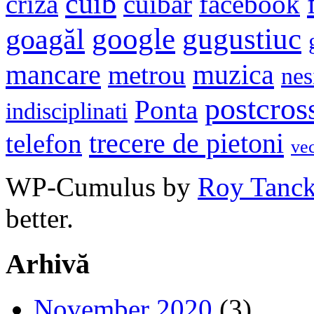
cuib
criza
cuibar
facebook
google
gugustiuc
goagăl
mancare
muzica
metrou
nes
postcros
Ponta
indisciplinati
trecere de pietoni
telefon
ve
WP-Cumulus by
Roy Tanc
better.
Arhivă
November 2020
(3)