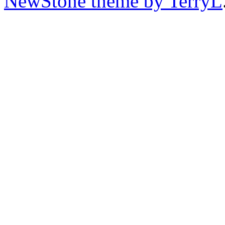
NewStone theme by TerryL