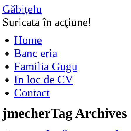
Găbiţelu
Suricata în acţiune!
Home
Banc eria
Familia Gugu
In loc de CV
Contact
jmecher
Tag Archives