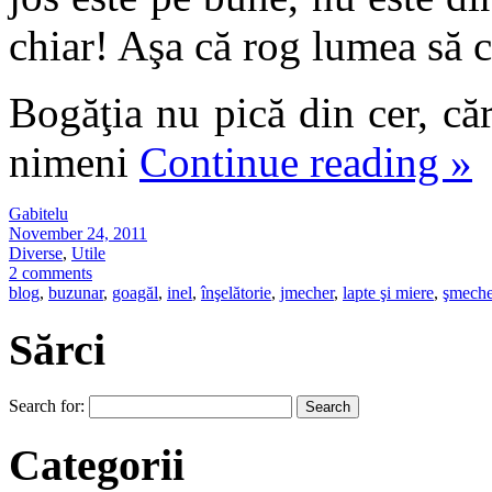
chiar! Aşa că rog lumea să ca
Bogăţia nu pică din cer, că
nimeni
Continue reading
»
Gabitelu
November 24, 2011
Diverse
,
Utile
2 comments
blog
,
buzunar
,
goagăl
,
inel
,
înşelătorie
,
jmecher
,
lapte şi miere
,
şmeche
Sărci
Search for:
Categorii