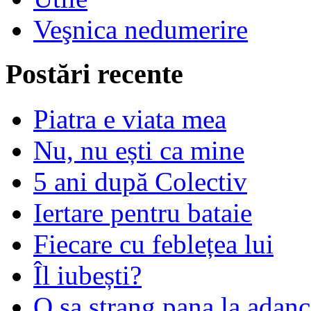
Veşnica nedumerire
Postări recente
Piatra e viata mea
Nu, nu ești ca mine
5 ani după Colectiv
Iertare pentru bataie
Fiecare cu feblețea lui
Îl iubești?
O sa strang pana la adanc