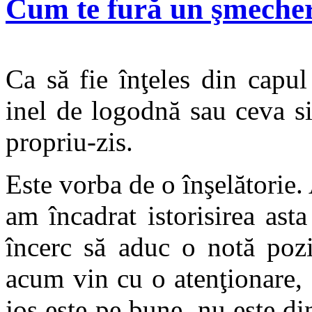
Cum te fură un şmecher
Ca să fie înţeles din capu
inel de logodnă sau ceva si
propriu-zis.
Este vorba de o înşelătorie.
am încadrat istorisirea ast
încerc să aduc o notă pozi
acum vin cu o atenţionare, 
jos este pe bune, nu este di