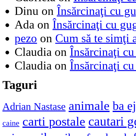
Dinu
on
Însărcinaţi cu g
Ada
on
Însărcinaţi cu gu
pezo
on
Cum să te simţi 
Claudia
on
Însărcinaţi cu
Claudia
on
Însărcinaţi cu
Taguri
animale
ba e
Adrian Nastase
cautari 
carti postale
caine