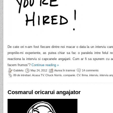
De cate ori n-am fost fiecare dintre noi macar o data la un interviu car
propriile-mi experiente, as putea chiar sa fac o paralela intre felul 
reactiona la interviu si capcanele angajarii. Cum ar fi sa spunem cu 
facem frumos”?
Continue reading
»
Gabitelu
May 24, 2012
Aiurea în tramvai
14 comments
89 de intrebari
,
Acasa TV
,
Chuck Norris
,
companie
,
CV
,
firma
,
interviu
,
interviu an
Cosmarul oricarui angajator