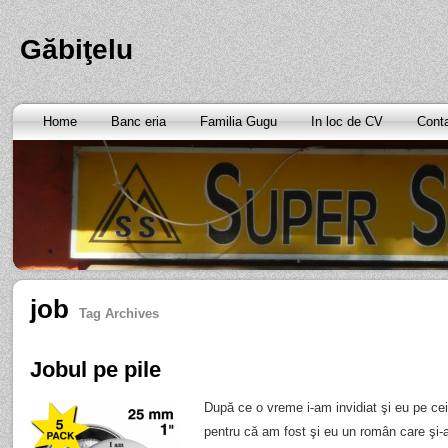
Găbiţelu
Home
Banc eria
Familia Gugu
In loc de CV
Cont
job
Tag Archives
Jobul pe pile
După ce o vreme i-am invidiat şi eu pe cei 
pentru că am fost şi eu un român care şi-a