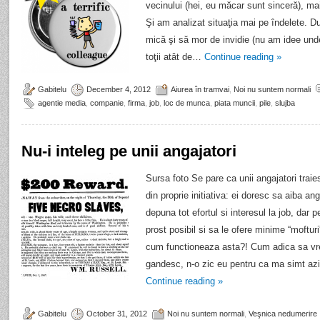
vecinului (hei, eu măcar sunt sinceră), mai
Şi am analizat situaţia mai pe îndelete. D
mică şi să mor de invidie (nu am idee un
toţii atât de…
Continue reading
»
Gabitelu
December 4, 2012
Aiurea în tramvai
,
Noi nu suntem normali
agentie media
,
companie
,
firma
,
job
,
loc de munca
,
piata muncii
,
pile
,
slujba
Nu-i inteleg pe unii angajatori
Sursa foto Se pare ca unii angajatori traie
din proprie initiativa: ei doresc sa aiba an
depuna tot efortul si interesul la job, dar
prost posibil si sa le ofere minime “mofturi
cum functioneaza asta?! Cum adica sa vrei
gandesc, n-o zic eu pentru ca ma simt azi 
Continue reading
»
Gabitelu
October 31, 2012
Noi nu suntem normali
,
Veşnica nedumerire