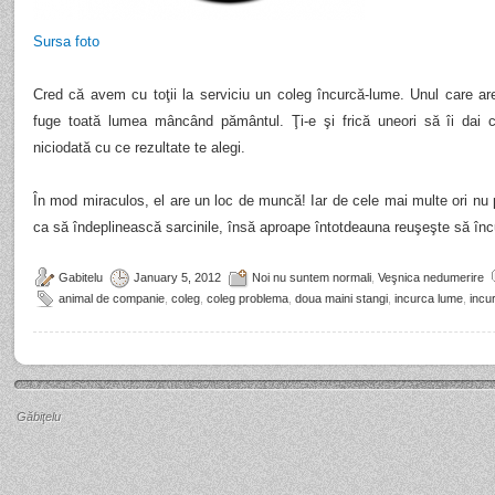
Sursa foto
Cred că avem cu toţii la serviciu un coleg încurcă-lume. Unul care ar
fuge toată lumea mâncând pământul. Ţi-e şi frică uneori să îi dai c
niciodată cu ce rezultate te alegi.
În mod miraculos, el are un loc de muncă! Iar de cele mai multe ori nu
ca să îndeplinească sarcinile, însă aproape întotdeauna reuşeşte să în
Gabitelu
January 5, 2012
Noi nu suntem normali
,
Veşnica nedumerire
animal de companie
,
coleg
,
coleg problema
,
doua maini stangi
,
incurca lume
,
incu
Găbiţelu