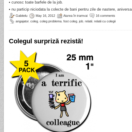
• cunosc toate barfele de la job.
• nu particip niciodata la colecte de bani pentru zile de nastere, aniversa
Gabitelu
May 16, 2012
Aiurea în tramvai
16 comments
angajator
,
coleg
,
coleg problema
,
fost coleg
,
job
,
relatii
,
relatii cu colegii
Colegul surpriză rezistă!