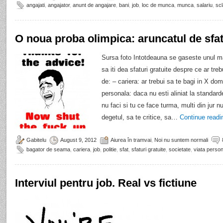
angajati
,
angajator
,
anunt de angajare
,
bani
,
job
,
loc de munca
,
munca
,
salariu
,
sc
O noua proba olimpica: aruncatul de sfat
Sursa foto Intotdeauna se gaseste unul ma
sa iti dea sfaturi gratuite despre ce ar treb
de: – cariera: ar trebui sa te bagi in X dom
personala: daca nu esti aliniat la standar
nu faci si tu ce face turma, multi din jur n
degetul, sa te critice, sa…
Continue read
Gabitelu
August 9, 2012
Aiurea în tramvai
,
Noi nu suntem normali
bagator de seama
,
cariera
,
job
,
politie
,
sfat
,
sfaturi gratuite
,
societate
,
viata perso
Interviul pentru job. Real vs fictiune