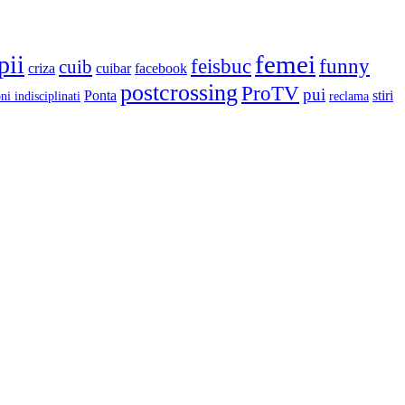
femei
pii
feisbuc
funny
cuib
criza
cuibar
facebook
postcrossing
ProTV
pui
Ponta
stiri
ni indisciplinati
reclama