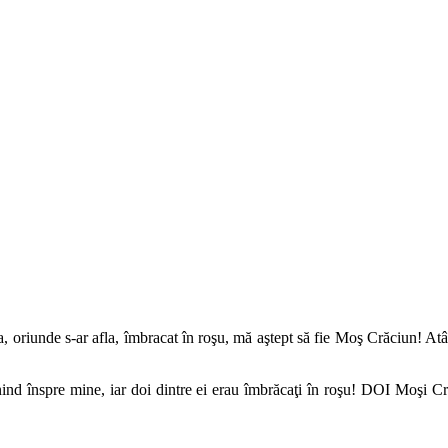
va, oriunde s-ar afla, îmbracat în roşu, mă aştept să fie Moş Crăciun! A
ind înspre mine, iar doi dintre ei erau îmbrăcaţi în roşu! DOI Moşi 