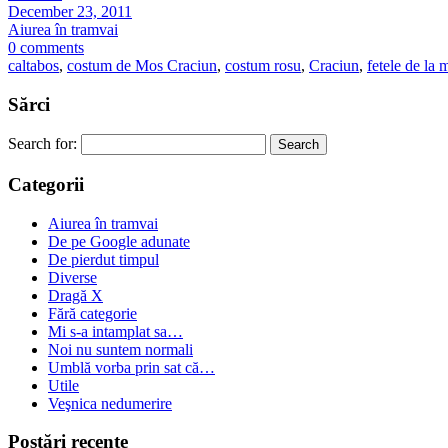
December 23, 2011
Aiurea în tramvai
0 comments
caltabos
,
costum de Mos Craciun
,
costum rosu
,
Craciun
,
fetele de la 
Sărci
Search for:
Categorii
Aiurea în tramvai
De pe Google adunate
De pierdut timpul
Diverse
Dragă X
Fără categorie
Mi s-a intamplat sa…
Noi nu suntem normali
Umblă vorba prin sat că…
Utile
Veşnica nedumerire
Postări recente