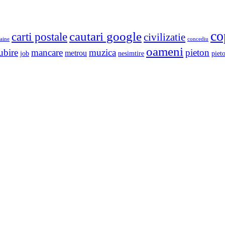
co
cautari google
carti postale
civilizatie
aine
concediu
oameni
ubire
mancare
muzica
pieton
metrou
job
nesimtire
pieto