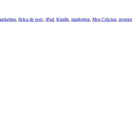
marketing
,
fleica de porc
,
iPad
,
Kindle
,
marketing
,
Moş Crăciun
,
promot