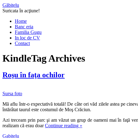
Găbiţelu
Suricata în acţiune!
Home
Banc eria
Familia Gugu
In loc de CV
Contact
Kindle
Tag Archives
Roşu în faţa ochilor
Sursa foto
Mă aflu într-o expectativă totală! De câte ori văd zilele astea pe cine
întărâtat taurul este costumul de Moş Crăciun.
Azi treceam prin parc şi am văzut un grup de oameni mai în faţă ven
realizam că erau doar
Continue reading
»
Gabitelu