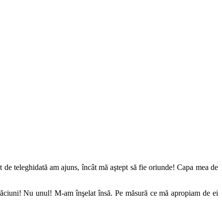
tât de teleghidată am ajuns, încât mă aştept să fie oriunde! Capa mea de
Crăciuni! Nu unul! M-am înşelat însă. Pe măsură ce mă apropiam de ei