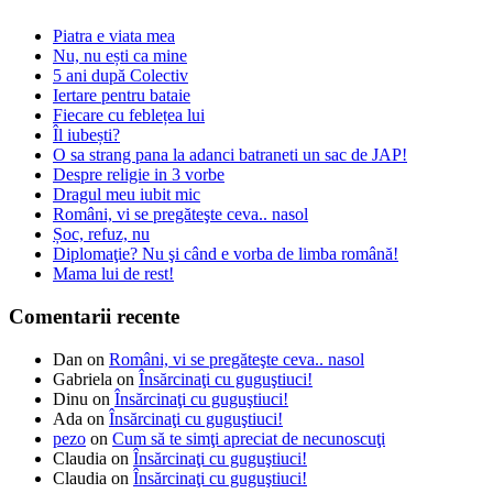
Piatra e viata mea
Nu, nu ești ca mine
5 ani după Colectiv
Iertare pentru bataie
Fiecare cu feblețea lui
Îl iubești?
O sa strang pana la adanci batraneti un sac de JAP!
Despre religie in 3 vorbe
Dragul meu iubit mic
Români, vi se pregăteşte ceva.. nasol
Șoc, refuz, nu
Diplomaţie? Nu şi când e vorba de limba română!
Mama lui de rest!
Comentarii recente
Dan
on
Români, vi se pregăteşte ceva.. nasol
Gabriela
on
Însărcinaţi cu guguştiuci!
Dinu
on
Însărcinaţi cu guguştiuci!
Ada
on
Însărcinaţi cu guguştiuci!
pezo
on
Cum să te simţi apreciat de necunoscuţi
Claudia
on
Însărcinaţi cu guguştiuci!
Claudia
on
Însărcinaţi cu guguştiuci!