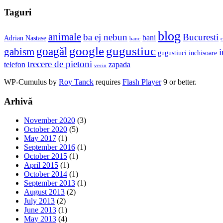
Taguri
blog
animale
ba ej nebun
Bucuresti
bani
Adrian Nastase
banc
c
google
gugustiuc
goagăl
gabism
i
gugustiuci
inchisoare
trecere de pietoni
telefon
zapada
vecin
WP-Cumulus by
Roy Tanck
requires
Flash Player
9 or better.
Arhivă
November 2020
(3)
October 2020
(5)
May 2017
(1)
September 2016
(1)
October 2015
(1)
April 2015
(1)
October 2014
(1)
September 2013
(1)
August 2013
(2)
July 2013
(2)
June 2013
(1)
May 2013
(4)