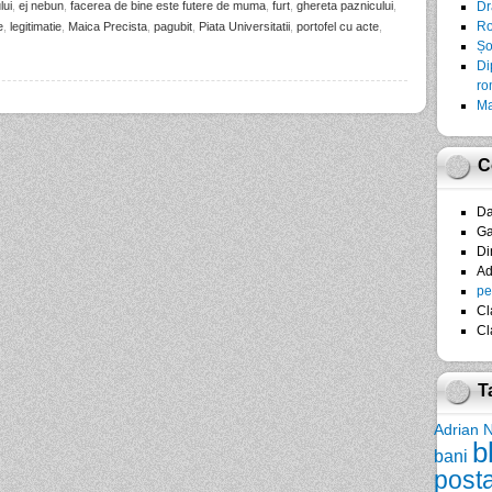
lui
,
ej nebun
,
facerea de bine este futere de muma
,
furt
,
ghereta paznicului
,
Dr
Ro
e
,
legitimatie
,
Maica Precista
,
pagubit
,
Piata Universitatii
,
portofel cu acte
,
Șo
Di
ro
Ma
C
D
Ga
Di
A
pe
Cl
Cl
T
Adrian 
b
bani
post