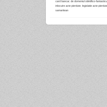
card bancar
,
de domeniul stiintifico-fantasticu
inlocuire acte pierdute
,
legislatie acte pierdut
samaritean