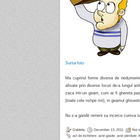
Sursa foto
Ma cuprind forme diverse de nedumerire
afisate prin diverse locuri de-a lungul ani
zaca intr-un geam, cum ar fi ghereta pazn
(toate cele nshpe mii), in geamul ghiseelo
Nu s-a gandit nimeni sa incerce cumva 
Gabitelu
December 13, 2011
Noi 
act de inchiriere
,
acte gasite
,
acte pierdute
,