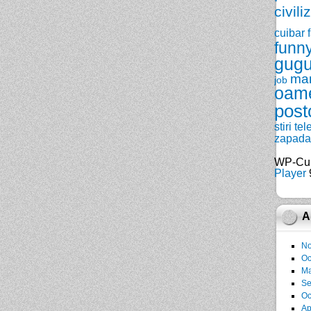
civili
cuibar
funn
gugu
ma
job
oam
post
stiri
tel
zapada
WP-Cu
Player
9
A
No
Oc
Ma
Se
Oc
Ap