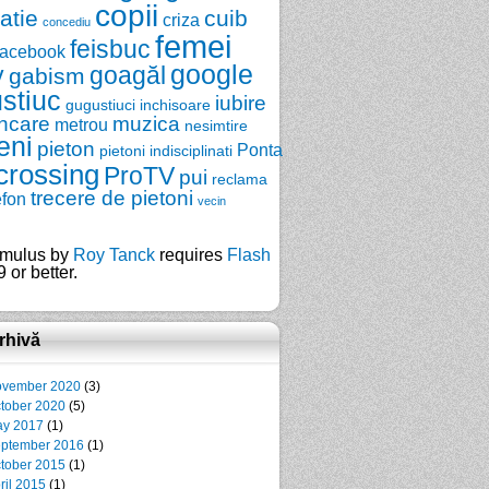
copii
zatie
cuib
criza
concediu
femei
feisbuc
facebook
google
y
goagăl
gabism
stiuc
iubire
gugustiuci
inchisoare
ncare
muzica
metrou
nesimtire
eni
pieton
Ponta
pietoni indisciplinati
crossing
ProTV
pui
reclama
trecere de pietoni
efon
vecin
mulus by
Roy Tanck
requires
Flash
 or better.
rhivă
vember 2020
(3)
tober 2020
(5)
y 2017
(1)
ptember 2016
(1)
tober 2015
(1)
ril 2015
(1)