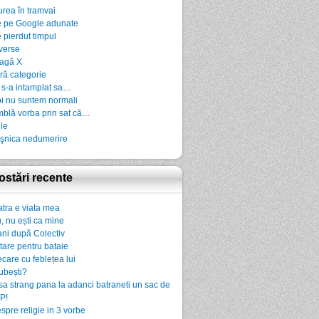
urea în tramvai
 pe Google adunate
 pierdut timpul
verse
agă X
ră categorie
 s-a intamplat sa…
i nu suntem normali
blă vorba prin sat că…
ile
şnica nedumerire
ostări recente
atra e viata mea
, nu ești ca mine
ani după Colectiv
rtare pentru bataie
ecare cu feblețea lui
iubești?
sa strang pana la adanci batraneti un sac de
P!
spre religie in 3 vorbe