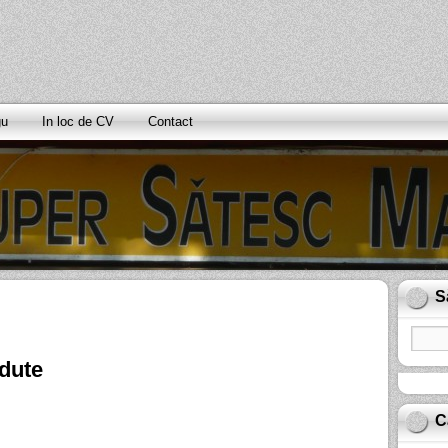
gu
In loc de CV
Contact
S
dute
C