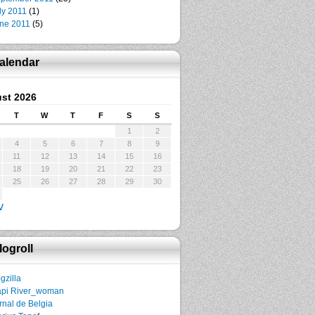
ly 2011
(1)
ne 2011
(5)
alendar
st 2026
T
W
T
F
S
S
1
2
4
5
6
7
8
9
11
12
13
14
15
16
18
19
20
21
22
23
25
26
27
28
29
30
v
logroll
gzilla
pi River_woman
rnal de Belgia