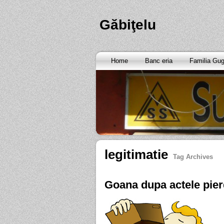
Găbiţelu
Home
Banc eria
Familia Gu
legitimatie
Tag Archives
Goana dupa actele pier