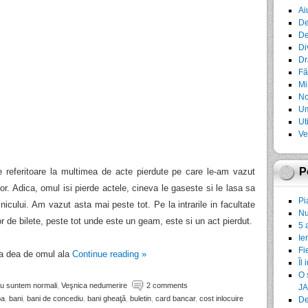
Ai
De
De
Di
Dr
Fă
Mi
No
Um
Ut
Ve
P
 referitoare la multimea de acte pierdute pe care le-am vazut
lor. Adica, omul isi pierde actele, cineva le gaseste si le lasa sa
Pi
icului. Am vazut asta mai peste tot. Pe la intrarile in facultate
Nu
r de bilete, peste tot unde este un geam, este si un act pierdut.
5 
Ie
Fi
sa dea de omul ala
Continue reading
»
Îl 
O 
nu suntem normali
,
Veşnica nedumerire
2 comments
JA
ba
,
bani
,
bani de concediu
,
bani gheaţă
,
buletin
,
card bancar
,
cost inlocuire
De