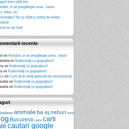
agul meu iubit mic
mâni, vi se pregăteşte ceva.. nasol
c, refuz, nu
plomaţie? Nu şi când e vorba de limba
mână!
ma lui de rest!
omentarii recente
an
on
Români, vi se pregăteşte ceva.. nasol
briela
on
Însărcinaţi cu guguştiuci!
nu
on
Însărcinaţi cu guguştiuci!
da
on
Însărcinaţi cu guguştiuci!
zo
on
Cum să te simţi apreciat de necunoscuţi
audia
on
Însărcinaţi cu guguştiuci!
audia
on
Însărcinaţi cu guguştiuci!
aguri
animale
ba ej nebun
Nastase
banc
log
carti
Bucuresti
caine
cautari google
ale