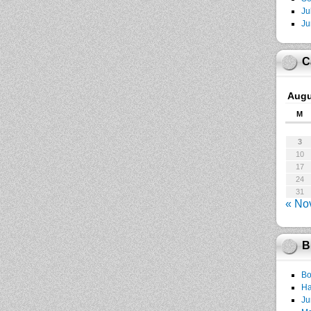
Ju
Ju
C
Augu
M
3
10
17
24
31
« No
B
Bo
Ha
Ju