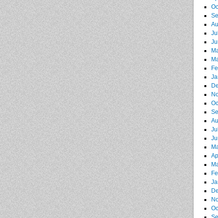
Oc
Se
Au
Ju
Ju
Ma
Ma
Fe
Ja
De
No
Oc
Se
Au
Ju
Ju
Ma
Ap
Ma
Fe
Ja
De
No
Oc
Se