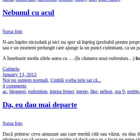
Nebunul cu acul
Sursa foto
N-am înţeles niciodată şi nici nu sper să înţeleg (probabil pentru prop
sau e un moment prelungit care ajunge la un punct culminant, ca un pa
A înnebunit media zilele astea cu … (în căutarea unui eufemism…)
bo
Gabitelu
January 13, 2012
Noi nu suntem normali
,
Umblă vorba prin sat că...
4 comments
ac
,
bloggeri
,
eufemism
,
intepa femei
,
isterie
,
like
,
nebun
,
ora 9
,
petiţie
Da, eu dau mai departe
Sursa foto
Dacă primesc ceva amuzant sau care merită citit sau văzut, eu dau
l
plictisesc sau să agasez, ci consider că dacă ceva m-a facut pe mine să 