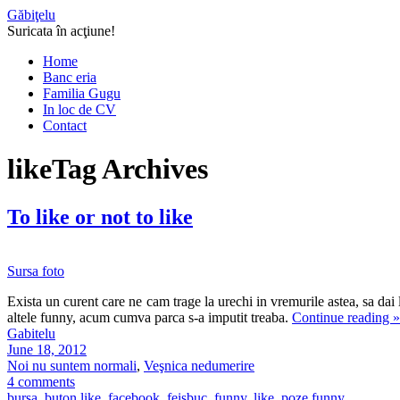
Găbiţelu
Suricata în acţiune!
Home
Banc eria
Familia Gugu
In loc de CV
Contact
like
Tag Archives
To like or not to like
Sursa foto
Exista un curent care ne cam trage la urechi in vremurile astea, sa dai l
altele funny, acum cumva parca s-a imputit treaba.
Continue reading
»
Gabitelu
June 18, 2012
Noi nu suntem normali
,
Veşnica nedumerire
4 comments
bursa
,
buton like
,
facebook
,
feisbuc
,
funny
,
like
,
poze funny