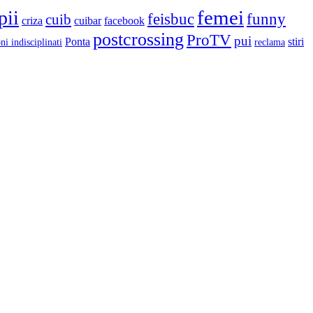
femei
pii
feisbuc
funny
cuib
criza
cuibar
facebook
postcrossing
ProTV
pui
Ponta
stiri
ni indisciplinati
reclama