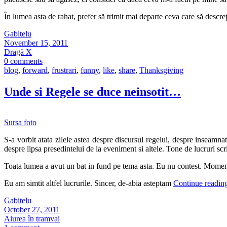
În lumea asta de rahat, prefer să trimit mai departe ceva care să desc
Gabitelu
November 15, 2011
Dragă X
0 comments
blog
,
forward
,
frustrari
,
funny
,
like
,
share
,
Thanksgiving
Unde si Regele se duce neinsotit…
Sursa foto
S-a vorbit atata zilele astea despre discursul regelui, despre inseamnat
despre lipsa presedintelui de la eveniment si altele. Tone de lucruri scr
Toata lumea a avut un bat in fund pe tema asta. Eu nu contest. Momentul,
Eu am simtit altfel lucrurile. Sincer, de-abia asteptam
Continue readin
Gabitelu
October 27, 2011
Aiurea în tramvai