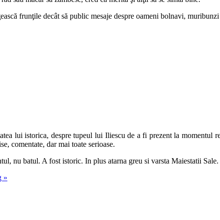
reţească frunţile decât să public mesaje despre oameni bolnavi, muribunzi
atea lui istorica, despre tupeul lui Iliescu de a fi prezent la momentul r
ise, comentate, dar mai toate serioase.
 nu batul. A fost istoric. In plus atarna greu si varsta Maiestatii Sale.
g
»