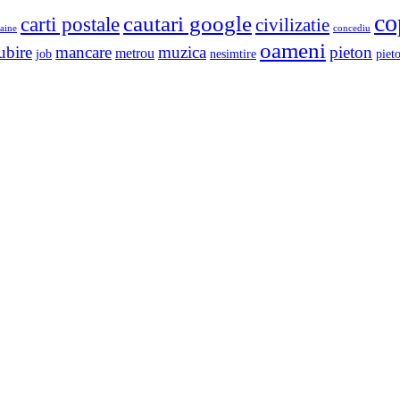
co
cautari google
carti postale
civilizatie
aine
concediu
oameni
ubire
mancare
muzica
pieton
metrou
job
nesimtire
pieto