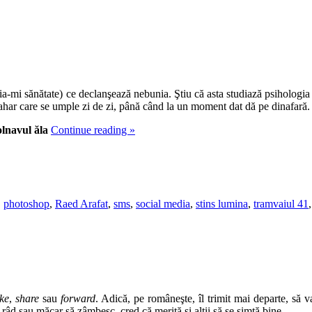
ria-mi sănătate) ce declanşează nebunia. Ştiu că asta studiază psihologi
har care se umple zi de zi, până când la un moment dat dă pe dinafară.
lnavul ăla
Continue reading
»
,
photoshop
,
Raed Arafat
,
sms
,
social media
,
stins lumina
,
tramvaiul 41
,
ike
,
share
sau
forward
. Adică, pe româneşte, îl trimit mai departe, să 
râd sau măcar să zâmbesc, cred că merită şi alţii să se simtă bine.