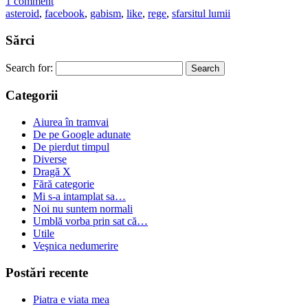
1 comment
asteroid
,
facebook
,
gabism
,
like
,
rege
,
sfarsitul lumii
Sărci
Search for:
Categorii
Aiurea în tramvai
De pe Google adunate
De pierdut timpul
Diverse
Dragă X
Fără categorie
Mi s-a intamplat sa…
Noi nu suntem normali
Umblă vorba prin sat că…
Utile
Veşnica nedumerire
Postări recente
Piatra e viata mea