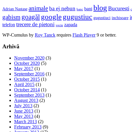
blog
animale
ba ej nebun
Bucuresti
bani
Adrian Nastase
banc
c
google
gugustiuc
goagăl
gabism
i
gugustiuci
inchisoare
trecere de pietoni
telefon
zapada
vecin
WP-Cumulus by
Roy Tanck
requires
Flash Player
9 or better.
Arhivă
November 2020
(3)
October 2020
(5)
May 2017
(1)
September 2016
(1)
October 2015
(1)
April 2015
(1)
October 2014
(1)
September 2013
(1)
August 2013
(2)
July 2013
(2)
June 2013
(1)
May 2013
(4)
March 2013
(2)
February 2013
(9)