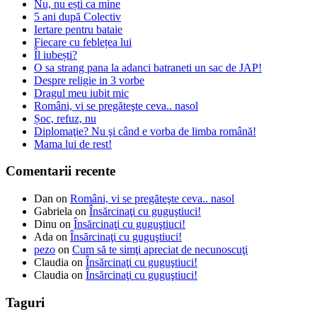
Nu, nu ești ca mine
5 ani după Colectiv
Iertare pentru bataie
Fiecare cu feblețea lui
Îl iubești?
O sa strang pana la adanci batraneti un sac de JAP!
Despre religie in 3 vorbe
Dragul meu iubit mic
Români, vi se pregăteşte ceva.. nasol
Șoc, refuz, nu
Diplomaţie? Nu şi când e vorba de limba română!
Mama lui de rest!
Comentarii recente
Dan
on
Români, vi se pregăteşte ceva.. nasol
Gabriela
on
Însărcinaţi cu guguştiuci!
Dinu
on
Însărcinaţi cu guguştiuci!
Ada
on
Însărcinaţi cu guguştiuci!
pezo
on
Cum să te simţi apreciat de necunoscuţi
Claudia
on
Însărcinaţi cu guguştiuci!
Claudia
on
Însărcinaţi cu guguştiuci!
Taguri