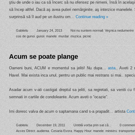
ştiu de unde o iau ca să încerc să nu ofensez pe nimeni, însă în acelaş
să încep altfel. Dacă aş avea puteri nemărginite, aş interzice manelele.
surprinsă să îl aud pe un ilustru om…
Continue reading
»
Gabitelu
January 24, 2013
Noi nu suntem normali
,
Veşnica nedumerire
cos de gunoi
,
gunoi
,
manele
,
murdar
,
muzica
,
picnic
Acum se poate plange
Oameni buni, ACUM e momentul sa jeliti! Nu dupa…
asta
.. Aveti 2
Havel. Mai exista inca unul, pentru un public mai restrans si mai.. specia
Asadar acum v-ati castigat dreptul sa jeliti, sa regretati, sa veniti cu 
semnati in cartile de condoleante. Acum aveti o “ocazie”.
Imi doresc valva de acum o saptamana cand s-a prapadit… artista
Cont
Gabitelu
December 19, 2011
Umblă vorba prin sat că...
0 commen
Acces Direct
,
audienta
,
Cesaria Evora
,
Happy Hour
,
manele
,
ministru
,
transportur