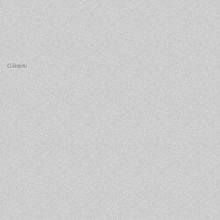
Găbiţelu