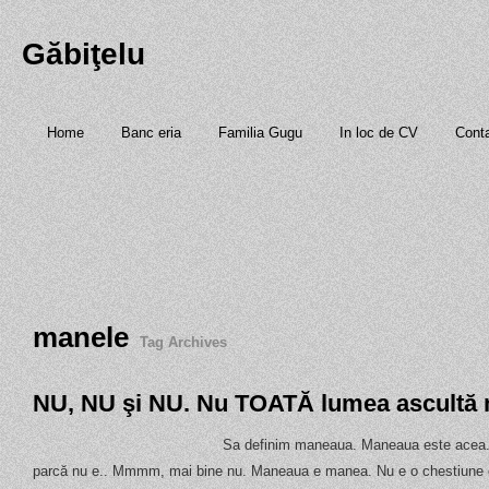
Găbiţelu
Home
Banc eria
Familia Gugu
In loc de CV
Cont
manele
Tag Archives
NU, NU şi NU. Nu TOATĂ lumea ascultă 
Sa definim maneaua. Maneaua este acea..
parcă nu e.. Mmmm, mai bine nu. Maneaua e manea. Nu e o chestiune de