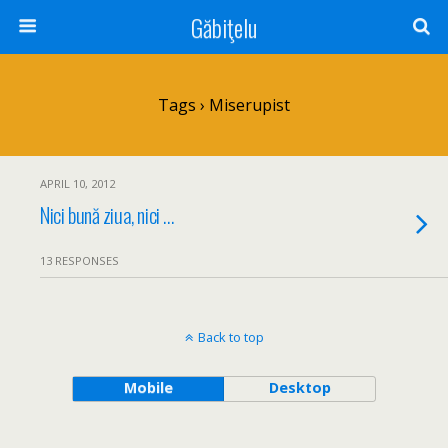
Găbiţelu
Tags › Miserupist
APRIL 10, 2012
Nici bună ziua, nici …
13 RESPONSES
Back to top
Mobile
Desktop