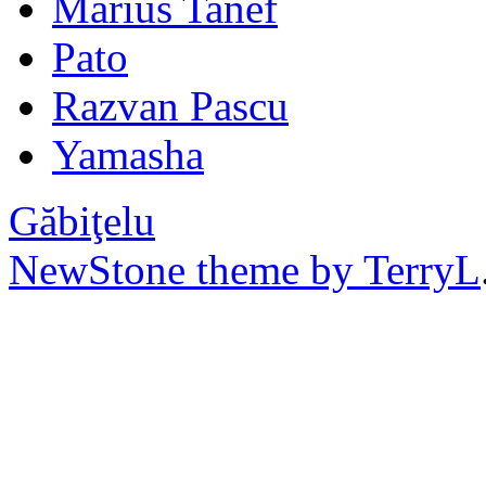
Marius Tanef
Pato
Razvan Pascu
Yamasha
Găbiţelu
NewStone theme by TerryL