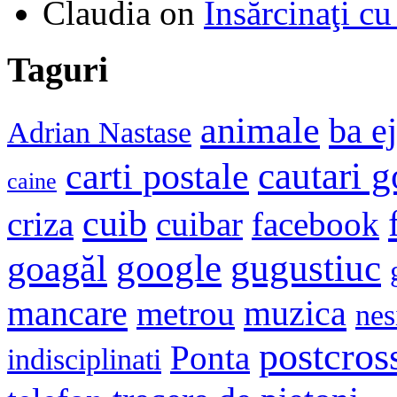
Claudia
on
Însărcinaţi cu
Taguri
animale
ba e
Adrian Nastase
cautari 
carti postale
caine
cuib
criza
cuibar
facebook
google
gugustiuc
goagăl
mancare
muzica
metrou
nes
postcros
Ponta
indisciplinati