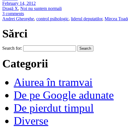
February 14, 2012
Dragă X
,
Noi nu suntem normali
3 comments
Andrei Gheorghe
,
control psihologic
,
liderul deputatilor
,
Mircea Toad
Sărci
Search for:
Categorii
Aiurea în tramvai
De pe Google adunate
De pierdut timpul
Diverse