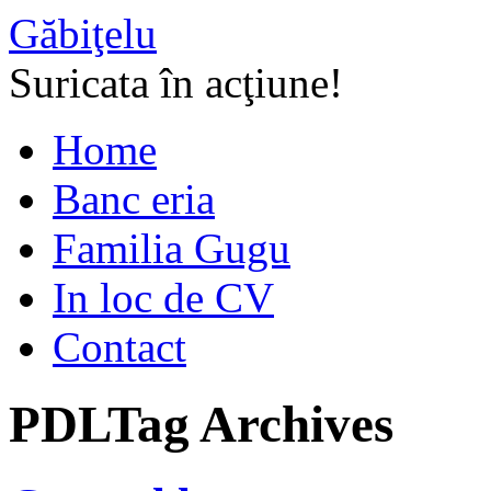
Găbiţelu
Suricata în acţiune!
Home
Banc eria
Familia Gugu
In loc de CV
Contact
PDL
Tag Archives