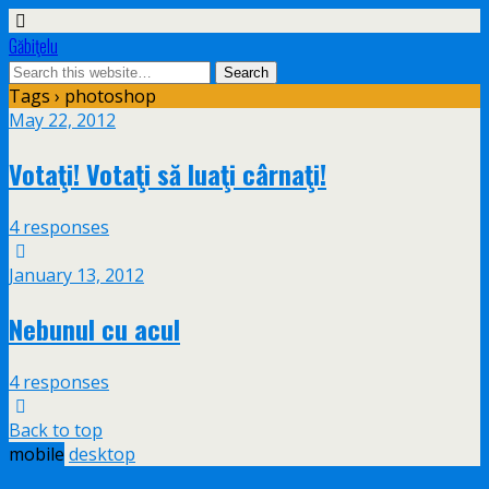
Găbiţelu
Tags › photoshop
May 22, 2012
Votaţi! Votaţi să luaţi cârnaţi!
4 responses
January 13, 2012
Nebunul cu acul
4 responses
Back to top
mobile
desktop