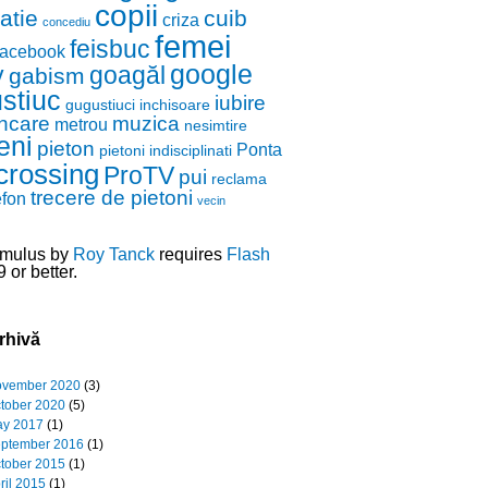
copii
zatie
cuib
criza
concediu
femei
feisbuc
facebook
google
y
goagăl
gabism
stiuc
iubire
gugustiuci
inchisoare
ncare
muzica
metrou
nesimtire
eni
pieton
Ponta
pietoni indisciplinati
crossing
ProTV
pui
reclama
trecere de pietoni
efon
vecin
mulus by
Roy Tanck
requires
Flash
 or better.
rhivă
vember 2020
(3)
tober 2020
(5)
y 2017
(1)
ptember 2016
(1)
tober 2015
(1)
ril 2015
(1)