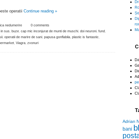
Dr
Ro
peste operatii
Continue reading
»
Șo
Di
ro
ica nedumerire
0 comments
Ma
 in sus
,
buze
,
cap mic inconjurat de munti de muschi
,
doi neuroni
,
fund
,
ii
,
operatii de marire de sani
,
papusa gonflabila
,
plastic is fantastic
,
ermarket
,
Viagra
,
zvonuri
C
D
Ga
Di
A
pe
Cl
Cl
T
Adrian 
b
bani
post