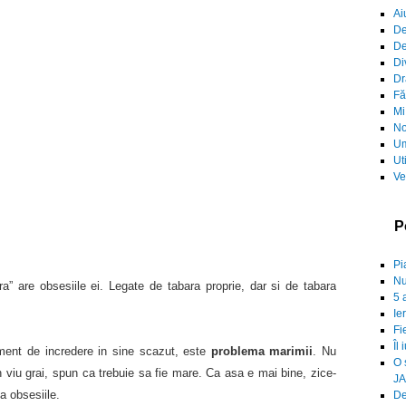
Ai
De
De
Di
Dr
Fă
Mi
No
Um
Ut
Ve
P
Pi
Nu
ra” are obsesiile ei. Legate de tabara proprie, dar si de tabara
5 
Ie
Fi
Îl 
iment de incredere in sine scazut, este
problema marimii
. Nu
O 
in viu grai, spun ca trebuie sa fie mare. Ca asa e mai bine, zice-
JA
a obsesiile.
De