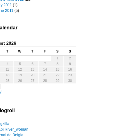
ly 2011
(1)
ne 2011
(5)
alendar
st 2026
T
W
T
F
S
S
1
2
4
5
6
7
8
9
11
12
13
14
15
16
18
19
20
21
22
23
25
26
27
28
29
30
v
logroll
gzilla
pi River_woman
rnal de Belgia