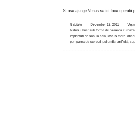
Si asa ajunge Venus sa isi faca operatii 
Gabitelu
December 12, 2011
Veşn
bisturiu
,
bust sub forma de piramida cu baza
implanturi de san
,
la sala
,
less is more
,
obses
pomparea de steroizi
,
pui umflat artificial
,
sup