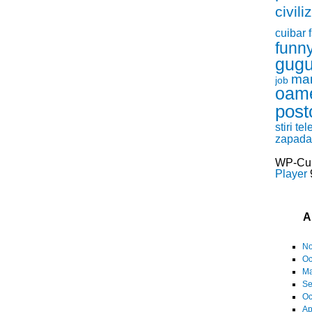
civili
cuibar
funn
gugu
ma
job
oam
post
stiri
tel
zapada
WP-Cu
Player
9
A
No
Oc
Ma
Se
Oc
Ap