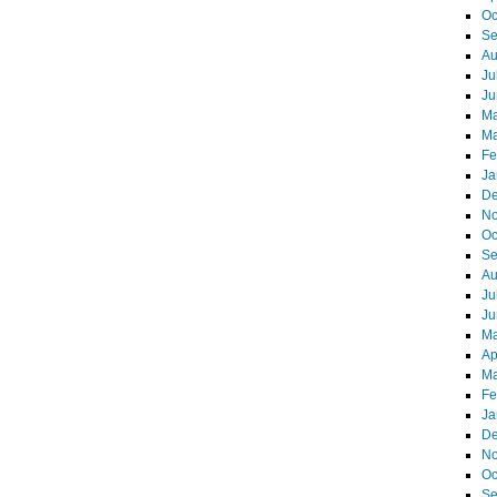
Oc
Se
Au
Ju
Ju
Ma
Ma
Fe
Ja
De
No
Oc
Se
Au
Ju
Ju
Ma
Ap
Ma
Fe
Ja
De
No
Oc
Se