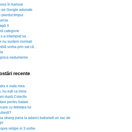
urea în tramvai
 pe Google adunate
 pierdut timpul
verse
agă X
ră categorie
 s-a intamplat sa…
i nu suntem normali
blă vorba prin sat că…
ile
şnica nedumerire
ostări recente
atra e viata mea
, nu ești ca mine
ani după Colectiv
rtare pentru bataie
ecare cu feblețea lui
iubești?
sa strang pana la adanci batraneti un sac de
P!
spre religie in 3 vorbe