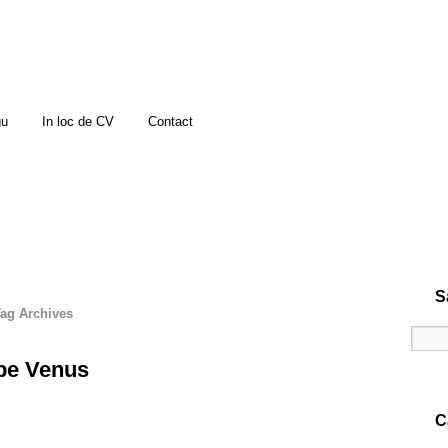
gu
In loc de CV
Contact
S
ag Archives
 pe Venus
C