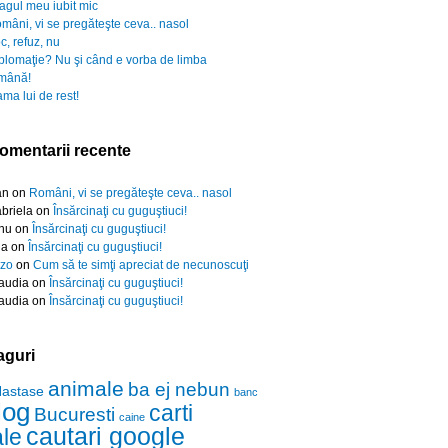
agul meu iubit mic
mâni, vi se pregăteşte ceva.. nasol
c, refuz, nu
plomaţie? Nu şi când e vorba de limba
mână!
ma lui de rest!
omentarii recente
an
on
Români, vi se pregăteşte ceva.. nasol
briela
on
Însărcinaţi cu guguştiuci!
nu
on
Însărcinaţi cu guguştiuci!
da
on
Însărcinaţi cu guguştiuci!
zo
on
Cum să te simţi apreciat de necunoscuţi
audia
on
Însărcinaţi cu guguştiuci!
audia
on
Însărcinaţi cu guguştiuci!
aguri
animale
ba ej nebun
Nastase
banc
log
carti
Bucuresti
caine
cautari google
ale