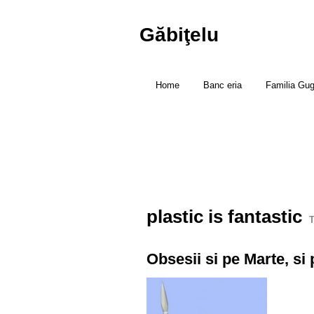
Găbiţelu
Home
Banc eria
Familia Gu
plastic is fantastic
T
Obsesii si pe Marte, si