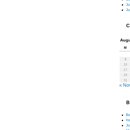
Ju
Ju
C
Augu
M
3
10
17
24
31
« No
B
Bo
Ha
Ju