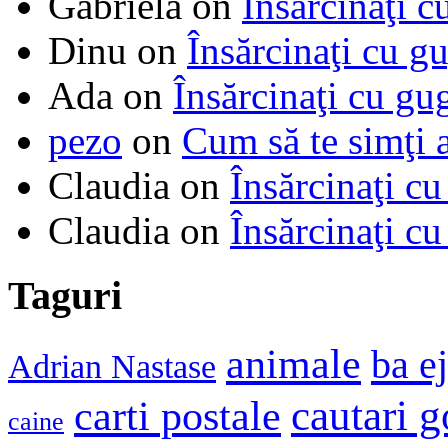
Gabriela
on
Însărcinaţi c
Dinu
on
Însărcinaţi cu g
Ada
on
Însărcinaţi cu gu
pezo
on
Cum să te simţi 
Claudia
on
Însărcinaţi cu
Claudia
on
Însărcinaţi cu
Taguri
animale
ba e
Adrian Nastase
cautari 
carti postale
caine