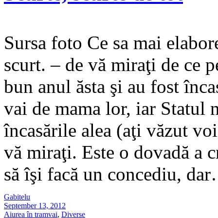
Sursa foto Ce sa mai elabor
scurt. – de vă miraţi de ce p
bun anul ăsta şi au fost înca
vai de mama lor, iar Statul 
încasările alea (aţi văzut voi
vă miraţi. Este o dovadă a c
să îşi facă un concediu, d
Gabitelu
September 13, 2012
Aiurea în tramvai
,
Diverse