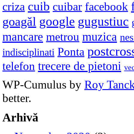
cuib
criza
cuibar
facebook
google
gugustiuc
goagăl
mancare
muzica
metrou
nes
postcros
Ponta
indisciplinati
trecere de pietoni
telefon
ve
WP-Cumulus by
Roy Tanc
better.
Arhivă