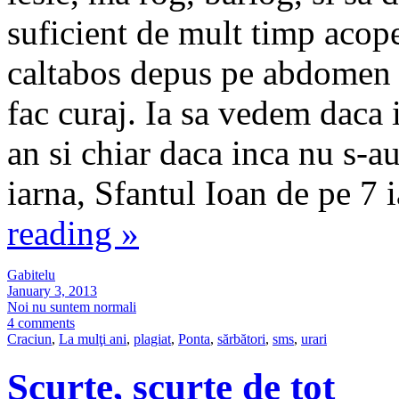
suficient de mult timp acope
caltabos depus pe abdomen s
fac curaj. Ia sa vedem daca 
an si chiar daca inca nu s-au
iarna, Sfantul Ioan de pe 7
reading
»
Gabitelu
January 3, 2013
Noi nu suntem normali
4 comments
Craciun
,
La mulţi ani
,
plagiat
,
Ponta
,
sărbători
,
sms
,
urari
Scurte, scurte de tot