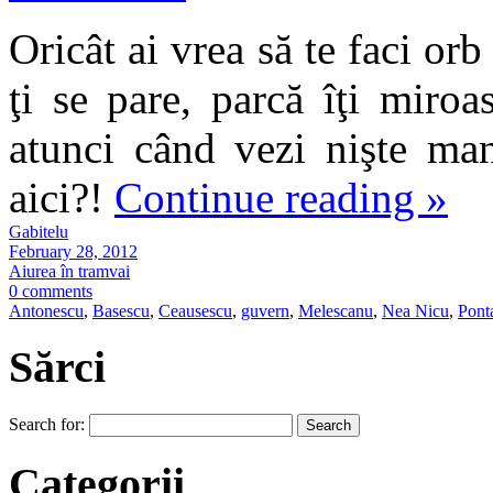
Oricât ai vrea să te faci or
ţi se pare, parcă îţi miroa
atunci când vezi nişte man
aici?!
Continue reading
»
Gabitelu
February 28, 2012
Aiurea în tramvai
0 comments
Antonescu
,
Basescu
,
Ceausescu
,
guvern
,
Melescanu
,
Nea Nicu
,
Pont
Sărci
Search for:
Categorii