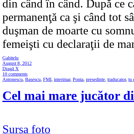
din când în când. După ce că 
permanenţă ca şi când tot sân
duşman de moarte cu somnul)
femeişti cu declaraţii de 
Gabitelu
August 8, 2012
Dragă X
10 comments
Antonescu
,
Basescu
,
FMI
,
interimar
,
Ponta
,
presedinte
,
traducator
,
tu 
Cel mai mare jucător di
Sursa foto