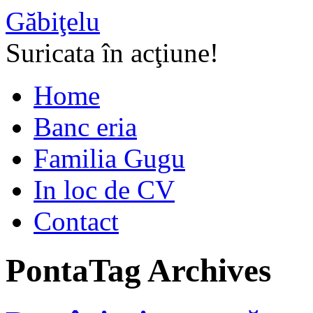
Găbiţelu
Suricata în acţiune!
Home
Banc eria
Familia Gugu
In loc de CV
Contact
Ponta
Tag Archives