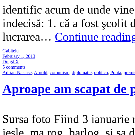
identific acum de unde vine 
indecisă: 1. că a fost şcolit 
lucrarea…
Continue readin
Gabitelu
February 1, 2013
Dragă X
5 comments
Adrian Nastase
,
Arnold
,
comunism
,
diplomatie
,
politica
,
Ponta
,
premi
Aproape am scapat de pl
Sursa foto Fiind 3 ianuarie 
iesle, ma rog, barlog, si sa 