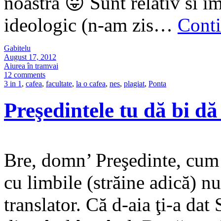
noastra 😛 Sunt relativ si im
ideologic (n-am zis…
Cont
Gabitelu
August 17, 2012
Aiurea în tramvai
12 comments
3 in 1
,
cafea
,
facultate
,
la o cafea
,
nes
,
plagiat
,
Ponta
Preşedintele tu dă bi dă
Bre, domn’ Preşedinte, cum s
cu limbile (străine adică) nu
translator. Că d-aia ţi-a dat 