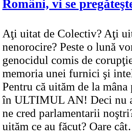
Români, vi se pregăteşte
Aţi uitat de Colectiv? Aţi u
nenorocire? Peste o lună v
genocidul comis de corupţie.
memoria unei furnici şi inte
Pentru că uităm de la mâna p
în ULTIMUL AN! Deci nu ac
ne cred parlamentarii noştri
uităm ce au făcut? Oare c