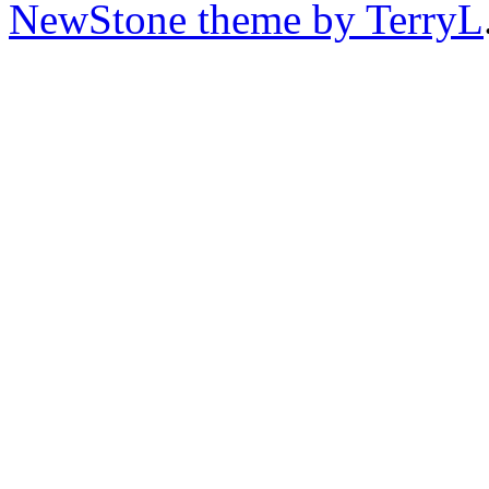
NewStone theme by TerryL