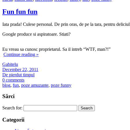
Fun fun fun
Iata prada! Culese personal. De prin oras, de pe la tara, pentru deliciul
Google produce si aspiratoare. Stiati?
Eu vreau sa cunosc proprietarul. Sa il intreb “WTF, man?!”
Continue reading
»
Gabitelu
December 22, 2011
De pierdut timpul
0 comments
blog
,
fun
,
poze amuzante
,
poze funny
Sărci
Search for:
Categorii