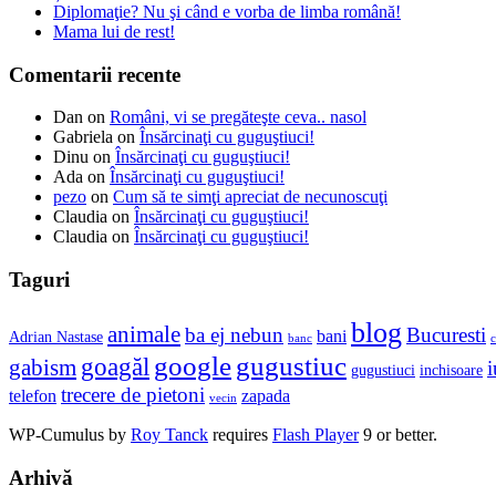
Diplomaţie? Nu şi când e vorba de limba română!
Mama lui de rest!
Comentarii recente
Dan
on
Români, vi se pregăteşte ceva.. nasol
Gabriela
on
Însărcinaţi cu guguştiuci!
Dinu
on
Însărcinaţi cu guguştiuci!
Ada
on
Însărcinaţi cu guguştiuci!
pezo
on
Cum să te simţi apreciat de necunoscuţi
Claudia
on
Însărcinaţi cu guguştiuci!
Claudia
on
Însărcinaţi cu guguştiuci!
Taguri
blog
animale
ba ej nebun
Bucuresti
bani
Adrian Nastase
banc
c
google
gugustiuc
goagăl
gabism
i
gugustiuci
inchisoare
trecere de pietoni
telefon
zapada
vecin
WP-Cumulus by
Roy Tanck
requires
Flash Player
9 or better.
Arhivă