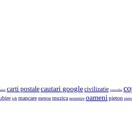
co
cautari google
carti postale
civilizatie
aine
concediu
oameni
ubire
mancare
muzica
pieton
metrou
job
nesimtire
pieto