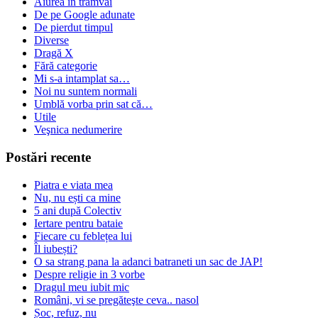
Aiurea în tramvai
De pe Google adunate
De pierdut timpul
Diverse
Dragă X
Fără categorie
Mi s-a intamplat sa…
Noi nu suntem normali
Umblă vorba prin sat că…
Utile
Veşnica nedumerire
Postări recente
Piatra e viata mea
Nu, nu ești ca mine
5 ani după Colectiv
Iertare pentru bataie
Fiecare cu feblețea lui
Îl iubești?
O sa strang pana la adanci batraneti un sac de JAP!
Despre religie in 3 vorbe
Dragul meu iubit mic
Români, vi se pregăteşte ceva.. nasol
Șoc, refuz, nu