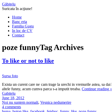
Găbiţelu
Suricata în acţiune!
Home
Banc eria
Familia Gugu
In loc de CV
Contact
poze funny
Tag Archives
To like or not to like
Sursa foto
Exista un curent care ne cam trage la urechi in vremurile astea, sa dai l
altele funny, acum cumva parca s-a imputit treaba.
Continue reading
»
Gabitelu
June 18, 2012
Noi nu suntem normali
,
Veşnica nedumerire
4 comments
bursa
,
buton like
,
facebook
,
feisbuc
,
funny
,
like
,
poze funny