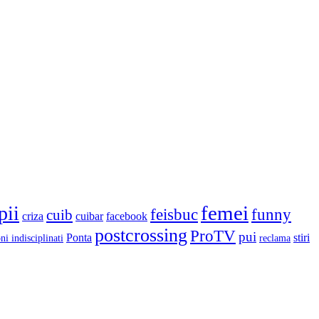
femei
pii
feisbuc
funny
cuib
criza
cuibar
facebook
postcrossing
ProTV
pui
Ponta
stiri
ni indisciplinati
reclama