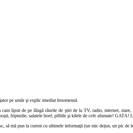
ajator pe umăr şi explic imediat fenomenul.
am cam lipsit de pe lângă râurile de ştiri de la TV, radio, internet, zia
boşii, fripturile, salatele boef, piftiile şi kilele de cefe afumate! GATA!
, să mă pun la curent cu ultimele informaţii (un mic dejun, un pic de le