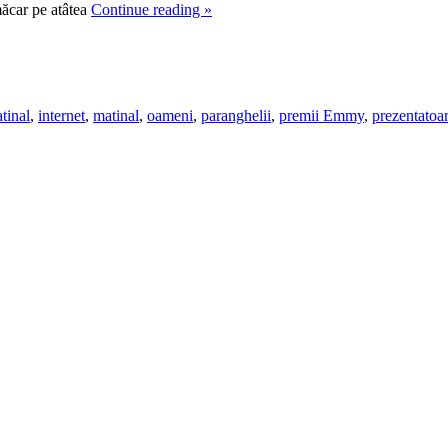
măcar pe atâtea
Continue reading
»
atinal
,
internet
,
matinal
,
oameni
,
paranghelii
,
premii Emmy
,
prezentatoa