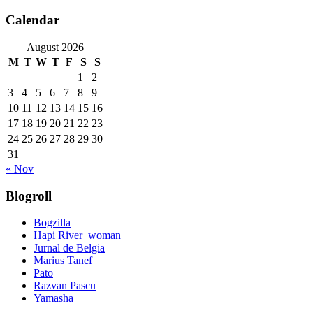
Calendar
August 2026
M
T
W
T
F
S
S
1
2
3
4
5
6
7
8
9
10
11
12
13
14
15
16
17
18
19
20
21
22
23
24
25
26
27
28
29
30
31
« Nov
Blogroll
Bogzilla
Hapi River_woman
Jurnal de Belgia
Marius Tanef
Pato
Razvan Pascu
Yamasha