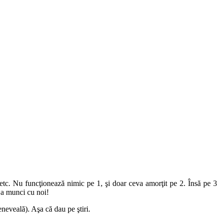
re, etc. Nu funcţionează nimic pe 1, şi doar ceva amorţit pe 2. Însă pe 3
 La munci cu noi!
neveală). Aşa că dau pe ştiri.