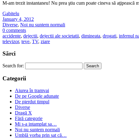
M-am trezit instantaneu! Nu prea ştiu cum poate cineva să aţipească 
Gabitelu
January 4, 2012
Diverse
,
Noi nu suntem normali
0 comments
accidente
,
dejectii
,
dejectii ale societatii
,
dimineata
,
drogati
,
infernul n
televizor
,
teve
,
TV
,
ziare
Sărci
Search for:
Categorii
Aiurea în tramvai
De pe Google adunate
De pierdut timpul
Diverse
Dragă X
Fără categorie
Mi s-a intamplat sa…
Noi nu suntem normali
Umblă vorba prin sat că…