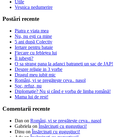
Utile
Veşnica nedumerire
Postări recente
Piatra e viata mea
Nu, nu ești ca mine
5 ani după Colectiv
Iertare pentru bataie
Fiecare cu feblețea lui
Îl iubești?
O sa strang pana la adanci batraneti un sac de JAP!
Despre religie in 3 vorbe
Dragul meu iubit mic
Români, vi se pregăteşte ceva.. nasol
Șoc, refuz, nu
Diplomaţie? Nu şi când e vorba de limba română!
Mama lui de rest!
Comentarii recente
Dan
on
Români, vi se pregăteşte ceva.. nasol
Gabriela
on
Însărcinaţi cu guguştiuci!
Dinu
on
Însărcinaţi cu guguştiuci!