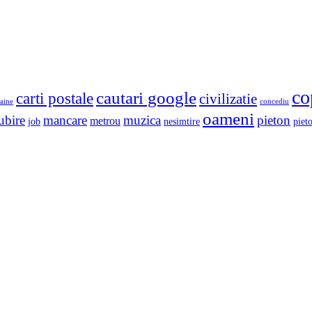
co
cautari google
carti postale
civilizatie
aine
concediu
oameni
ubire
mancare
muzica
pieton
metrou
job
nesimtire
pieto