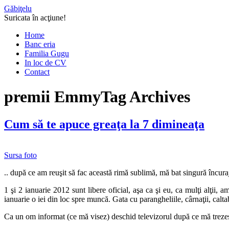
Găbiţelu
Suricata în acţiune!
Home
Banc eria
Familia Gugu
In loc de CV
Contact
premii Emmy
Tag Archives
Cum să te apuce greaţa la 7 dimineaţa
Sursa foto
.. după ce am reuşit să fac această rimă sublimă, mă bat singură încur
1 şi 2 ianuarie 2012 sunt libere oficial, aşa ca şi eu, ca mulţi alţii, 
ianuarie o iei din loc spre muncă. Gata cu parangheliile, cârnaţii, calta
Ca un om informat (ce mă visez) deschid televizorul după ce mă trezesc