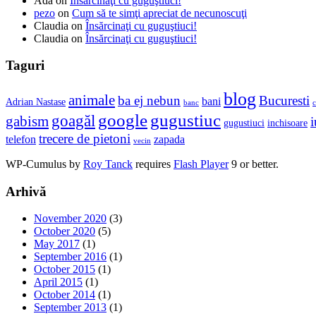
Ada
on
Însărcinaţi cu guguştiuci!
pezo
on
Cum să te simţi apreciat de necunoscuţi
Claudia
on
Însărcinaţi cu guguştiuci!
Claudia
on
Însărcinaţi cu guguştiuci!
Taguri
blog
animale
ba ej nebun
Bucuresti
bani
Adrian Nastase
banc
c
google
gugustiuc
goagăl
gabism
i
gugustiuci
inchisoare
trecere de pietoni
telefon
zapada
vecin
WP-Cumulus by
Roy Tanck
requires
Flash Player
9 or better.
Arhivă
November 2020
(3)
October 2020
(5)
May 2017
(1)
September 2016
(1)
October 2015
(1)
April 2015
(1)
October 2014
(1)
September 2013
(1)