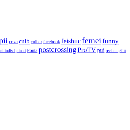
femei
pii
feisbuc
funny
cuib
criza
cuibar
facebook
postcrossing
ProTV
pui
Ponta
stiri
ni indisciplinati
reclama