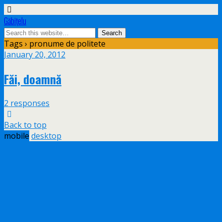
Găbiţelu
Tags › pronume de politete
January 20, 2012
Făi, doamnă
2 responses
Back to top
mobile
desktop